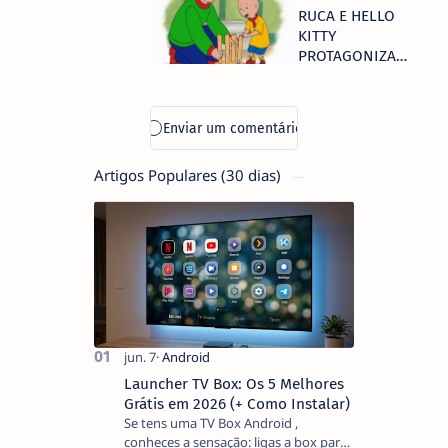
nível global e
RUCA E HELLO
chegam aos
KITTY
70,9 mil
PROTAGONIZAM
milhões de
ESTREIAS NO
dólares
CANAL PANDA
Artigos Populares (30 dias)
Launcher TV Box: Os 5 Melhores
Grátis em 2026 (+ Como Instalar)
Se tens uma TV Box Android ,
conheces a sensação: ligas a box para