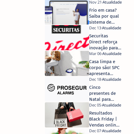
Frio em casa?
Saiba por qual
sistema de
aquecimento
optar
Securitas
Direct reforça
inovação para
combater
novas técnicas
Casa limpa e
de assaltos
corpo são! SPC
apresenta
algumas
recomendações
Cinco
para manter
presentes de
uma boa
Natal para
qualidade do
manter os
ar no seu lar
entes queridos
Resultados
em segurança
Black Friday |
Vendas online
sobem 8% a