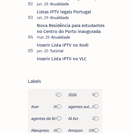
ver um filme e o ecrã inicial está
coberto de sugestões que não
Listas IPTV legais Portugal
pediste, ban…
Nova Residência para estudantes
no Centro do Porto inaugurada
Inserir Lista IPTV no Kodi
Inserir Lista IPTV no VLC
Labels
2026
Acer
agentes autónomos
agentes de IA
AI Act
Aliexpress
Amazon