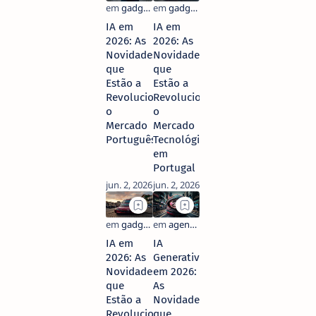
IA em
IA em
2026: As
2026: As
Novidades
Novidades
que
que
Estão a
Estão a
Revolucionar
Revolucionar
o
o
Mercado
Mercado
Português
Tecnológico
em
Portugal
IA em
IA
2026: As
Generativa
Novidades
em 2026:
que
As
Estão a
Novidades
Revolucionar
que