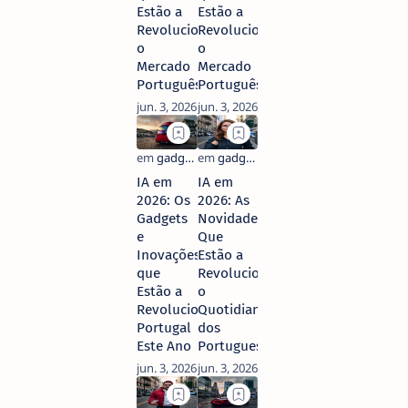
Estão a
Estão a
Revolucionar
Revolucionar
o
o
Mercado
Mercado
Português
Português
IA em
IA em
2026: Os
2026: As
Gadgets
Novidades
e
Que
Inovações
Estão a
que
Revolucionar
Estão a
o
Revolucionar
Quotidiano
Portugal
dos
Este Ano
Portugueses