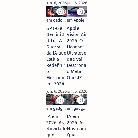
GPT-6 e
Apple
Gemini 3
Vision Air
Ultra: A
2026: O
Guerra
Headset
da IA que
Ultraleve
Está a
que Vai
Redefinir
Destronar
o
o Meta
Mercado
Quest?
em 2026
IA em
IA em
2026: As
2026: As
Novidades
Novidades
que
Que