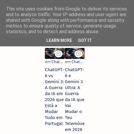
This site uses cookies from Google to deliver its services
and to analyze traffic. Your IP address and user-agent are
shared with Google along with performance and security
metrics to ensure quality of service, generate usage
statistics, and to detect and address abuse.
LEARN MORE
GOT IT
ChatGPT-
ChatGPT-
6 vs
6 e
Gemini 3:
Gemini 3
A Guerra
Ultra: A
da IA em
Guerra
2026 que
da IA que
Está a
Vai
Mudar
Mudar o
Tudo em
Teu
Portugal
Telemóvel
em 2026