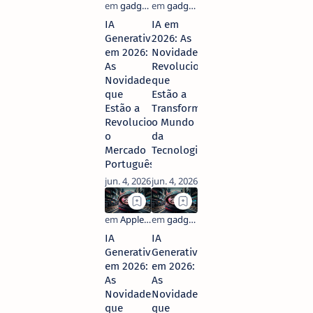
IA
IA em
Generativa
2026: As
em 2026:
Novidades
As
Revolucionárias
Novidades
que
que
Estão a
Estão a
Transformar
Revolucionar
o Mundo
o
da
Mercado
Tecnologia
Português
IA
IA
Generativa
Generativa
em 2026:
em 2026:
As
As
Novidades
Novidades
que
que