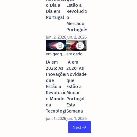
o Dia a
Estão a
Dia em
Revolucionar
Portugal
o
Mercado
Português
IA em
IA em
2026: As
2026: As
Inovações
Novidades
que
que
Estão a
Estão a
Revolucionar
Mudar
o Mundo
Portugal
da
Esta
Tecnologia
Semana