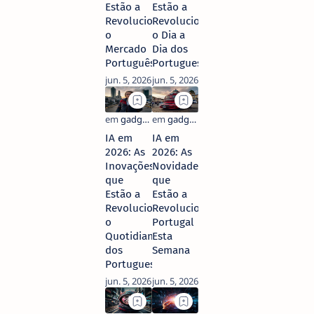
Estão a
Estão a
Revolucionar
Revolucionar
o
o Dia a
Mercado
Dia dos
Português
Portugueses
IA em
IA em
2026: As
2026: As
Inovações
Novidades
que
que
Estão a
Estão a
Revolucionar
Revolucionar
o
Portugal
Quotidiano
Esta
dos
Semana
Portugueses