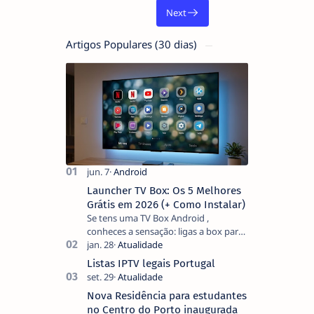
Artigos Populares (30 dias)
Launcher TV Box: Os 5 Melhores
Grátis em 2026 (+ Como Instalar)
Se tens uma TV Box Android ,
conheces a sensação: ligas a box para
ver um filme e o ecrã inicial está
coberto de sugestões que não
Listas IPTV legais Portugal
pediste, ban…
Nova Residência para estudantes
no Centro do Porto inaugurada