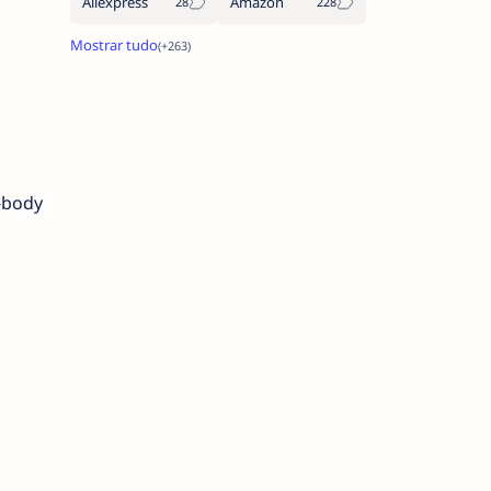
Aliexpress
Amazon
o-body