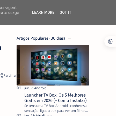
user-agent
erate usage
LEARN MORE
GOT IT
Artigos Populares (30 dias)
o
Launcher TV Box: Os 5 Melhores
Grátis em 2026 (+ Como Instalar)
Se tens uma TV Box Android , conheces a
sensação: ligas a box para ver um filme e
o ecrã inicial está coberto de sugestões