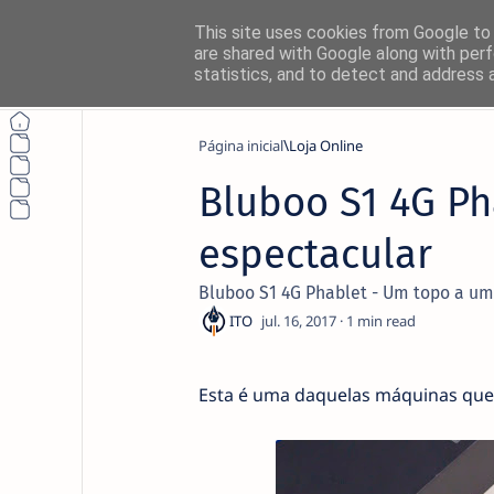
This site uses cookies from Google to d
are shared with Google along with perf
statistics, and to detect and address 
Página inicial
Loja Online
Bluboo S1 4G Ph
Não perca nada
espectacular
Siga o NetThings nas suas platafo
Bluboo S1 4G Phablet - Um topo a um
News
1
Instagram
Esta é uma daquelas máquinas que v