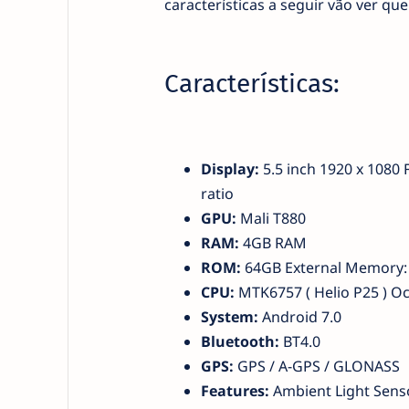
características a seguir vão ver q
Características:
Display:
5.5 inch 1920 x 1080 
ratio
GPU:
Mali T880
RAM:
4GB RAM
ROM:
64GB External Memory: 
CPU:
MTK6757 ( Helio P25 ) O
System:
Android 7.0
Bluetooth:
BT4.0
GPS:
GPS / A-GPS / GLONASS
Features:
Ambient Light Senso