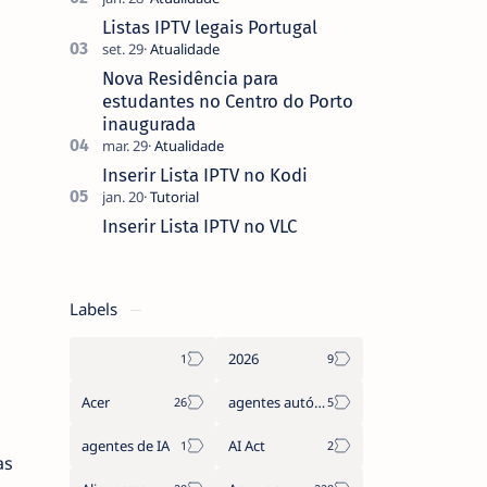
que não pediste, ban…
Listas IPTV legais Portugal
Nova Residência para
estudantes no Centro do Porto
inaugurada
Inserir Lista IPTV no Kodi
Inserir Lista IPTV no VLC
Labels
2026
Acer
agentes autónomos
agentes de IA
AI Act
as