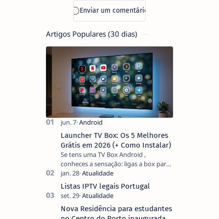
Artigos Populares (30 dias)
Launcher TV Box: Os 5 Melhores
Grátis em 2026 (+ Como Instalar)
Se tens uma TV Box Android ,
conheces a sensação: ligas a box para
ver um filme e o ecrã inicial está
coberto de sugestões que não
Listas IPTV legais Portugal
pediste, ban…
Nova Residência para estudantes
no Centro do Porto inaugurada