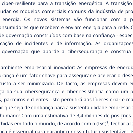
iber-resiliente para a transição energética: A transição
mudar os modelos comerciais comuns da indústria de pr
 de energia. Os novos sistemas vão funcionar com a 
consumidores que recebem e enviam energia para a rede. 
e governação construídos com base na confiança - espec
cação de incidentes e de informação. As organizaçõ
 governação que aborde a cibersegurança e construa 
 ambiente empresarial inovador: As empresas de energ
rança é um fator-chave para assegurar e acelerar o de
custo a ser minimizado. De facto, as empresas devem e
ça da sua cibersegurança e ciber-resistência como um 
, parceiros e clientes. Isto permitirá aos líderes criar e 
 que seja de confiança para a sustentabilidade empresaria
 humano: Com uma estimativa de 3,4 milhões de posições 
hidas em todo o mundo, de acordo com o (ISC)², fechar a l
a é essencial para garantir o nosso futuro sustentável. 