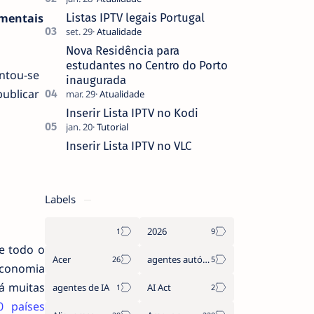
que não pediste, ban…
Listas IPTV legais Portugal
amentais
Nova Residência para
estudantes no Centro do Porto
ntou-se
inaugurada
publicar
Inserir Lista IPTV no Kodi
Inserir Lista IPTV no VLC
Labels
2026
de todo o
Acer
agentes autónomos
economia
há muitas
agentes de IA
AI Act
0 países