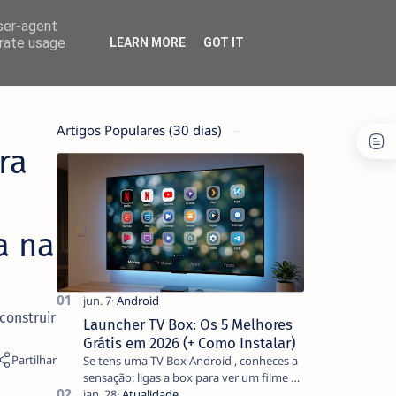
user-agent
erate usage
LEARN MORE
GOT IT
Artigos Populares (30 dias)
ra
a na
construir
Launcher TV Box: Os 5 Melhores
Grátis em 2026 (+ Como Instalar)
Se tens uma TV Box Android , conheces a
sensação: ligas a box para ver um filme e
o ecrã inicial está coberto de sugestões