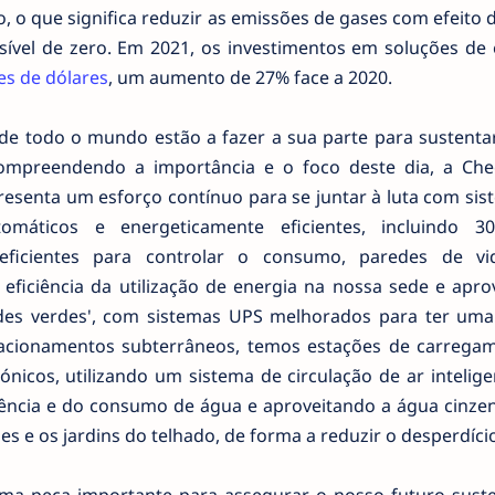
, o que significa reduzir as emissões de gases com efeito 
ível de zero. Em 2021, os investimentos em soluções de 
es de dólares
, um aumento de 27% face a 2020.
e todo o mundo estão a fazer a sua parte para sustentar
ompreendendo a importância e o foco deste dia, a Che
senta um esforço contínuo para se juntar à luta com sis
tomáticos e energeticamente eficientes, incluindo 
 eficientes para controlar o consumo, paredes de v
eficiência da utilização de energia na nossa sede e apro
des verdes', com sistemas UPS melhorados para ter uma
tacionamentos subterrâneos, temos estações de carrega
trónicos, utilizando um sistema de circulação de ar intelig
iência e do consumo de água e aproveitando a água cinze
es e os jardins do telhado, de forma a reduzir o desperdício