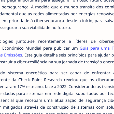
uma peça importante para assegurar o nosso futuro suste
cibersegurança. À medida que o mundo transita dos comb
undamental que as redes alimentadas por energias renováve
em prioridade à cibersegurança desde o início, para salv
ssegurar a sua viabilidade no futuro.
logies juntou-se recentemente a líderes de ciberse
um Económico Mundial para publicar um
Guia para uma T
xas Emissões
. Este guia detalha seis princípios para ajudar o
truir a ciber-resiliência na sua jornada de transição energ
 do sistema energético para ser capaz de enfrentar
cente da Check Point Research revelou que os ciberata
entaram 17% este ano, face a 2022. Considerando as trans
herdadas para sistemas em rede digital suportados por tec
sencial que recebam uma atualização de segurança cibe
r mitigados através da construção de sistemas com sol