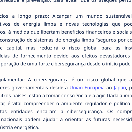
priedade à prevenção, para evitar que os ataques pert
efícios a longo prazo: Alcançar um mundo sustentáve
 ativos de energia limpa e novas tecnologias que p
s, à medida que libertam benefícios financeiros e sociais
 construção de sistemas de energia limpa "seguros por c
e capital, mas reduzirá o risco global para as inst
cadeias de fornecimento devido aos efeitos devastadore
orporação de uma forte cibersegurança desde o início pod
.
ulamentar: A cibersegurança é um risco global que a
líderes governamentais desde a
União Europeia
ao
Japão
, 
tros países, estão a tomar consciência e a agir. Dada a im
r, é vital compreender o ambiente regulador e político 
as entidades encaram a cibersegurança. Os compr
as nacionais podem ajudar a orientar as futuras necessi
ústria energética.