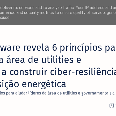
eliver its services and to analyze traffic. Your IP address and 
ormance and security metrics to ensure quality of service, gen
abuse.
×
ware revela 6 princípios pa
! 🚀
 área de utilities e
rmas favoritas:
 construir ciber-resiliênci
Facebook
sição energética
Twitter/X
ios para ajudar líderes da área de utilities e governamentais a 
ç