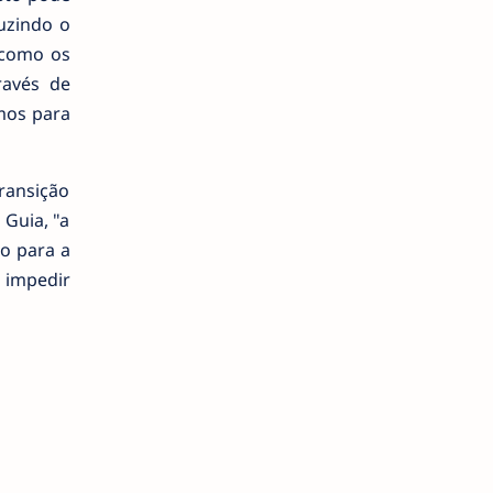
duzindo o
 como os
ravés de
mos para
ransição
Guia, "a
o para a
u impedir