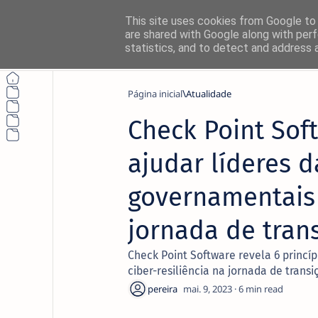
This site uses cookies from Google to d
are shared with Google along with perf
statistics, and to detect and address 
Página inicial
Atualidade
Check Point Soft
Não perca nada
ajudar líderes da
Siga o NetThings nas suas platafo
governamentais a
News
jornada de tran
Instagram
Check Point Software revela 6 princíp
ciber-resiliência na jornada de transi
6