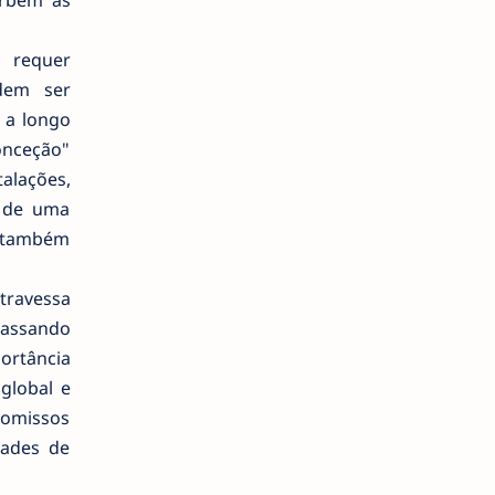
urbem as
l requer
odem ser
 a longo
onceção"
alações,
s de uma
e também
travessa
passando
portância
global e
omissos
dades de