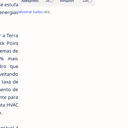
Aliexpress
Amazon
de estufa
energias
 a Terra
ck Point
temas de
30% mais
idro que
veitando
 taxa de
mento de
ente para
nta HVAC
.