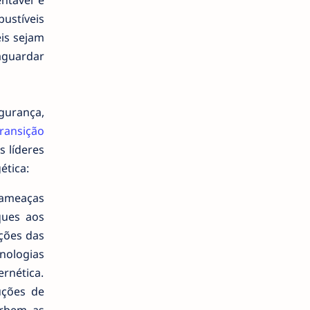
ntável é
ustíveis
is sejam
aguardar
gurança,
ransição
s líderes
ética:
 ameaças
ques aos
ições das
nologias
rnética.
uções de