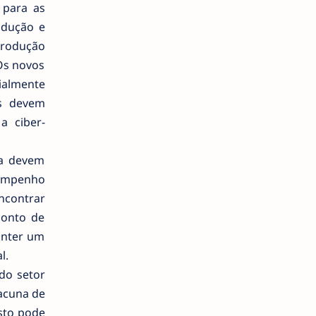
 para as
odução e
produção
Os novos
ialmente
es devem
a ciber-
ia devem
sempenho
ncontrar
ponto de
manter um
l.
do setor
acuna de
Isto pode