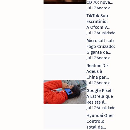
CD 70: nova
geração Hi-Fi
inspirada nos
TikTok Sob
clássicos da
Escrutínio:
marca
A Ofcom Vai
Mesmo
'Cortar as
Microsoft sob
Asas' à
Fogo Cruzado:
Proteção de
Gigante da
Crianças na
Xbox Enfrenta
Plataforma?
Acusações
Realme Diz
Graves de
Adeus à
Sindicatos de
China para
Videojogos!
Conquistar
o Mundo:
Google Pixel:
Um Salto
A Estrela que
Estratégico
Resiste à
ou Risco
Crise e
Calculado?
Redefine o
Hyundai Quer
Jogo dos
Controlo
Smartphones!
Total da