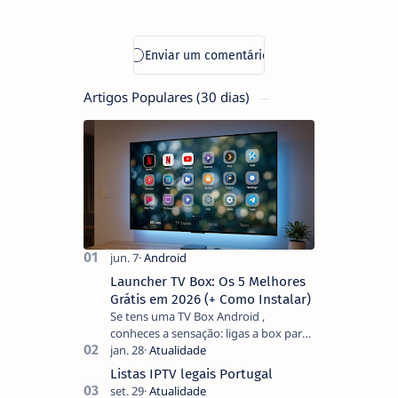
Boston
Dynamics: A
Revolução
Robótica Está
a Chegar!
Artigos Populares (30 dias)
Launcher TV Box: Os 5 Melhores
Grátis em 2026 (+ Como Instalar)
Se tens uma TV Box Android ,
conheces a sensação: ligas a box para
ver um filme e o ecrã inicial está
coberto de sugestões que não
Listas IPTV legais Portugal
pediste, ban…