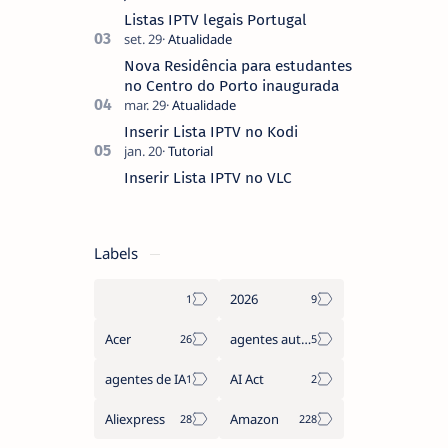
coberto de sugestões que não
Listas IPTV legais Portugal
pediste, ban…
Nova Residência para estudantes
no Centro do Porto inaugurada
Inserir Lista IPTV no Kodi
Inserir Lista IPTV no VLC
Labels
2026
Acer
agentes autónomos
agentes de IA
AI Act
Aliexpress
Amazon