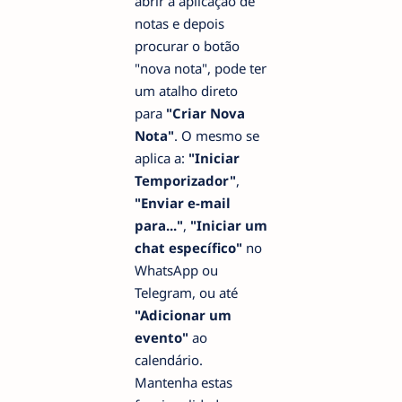
abrir a aplicação de
notas e depois
procurar o botão
"nova nota", pode ter
um atalho direto
para
"Criar Nova
Nota"
. O mesmo se
aplica a:
"Iniciar
Temporizador"
,
"Enviar e-mail
para..."
,
"Iniciar um
chat específico"
no
WhatsApp ou
Telegram, ou até
"Adicionar um
evento"
ao
calendário.
Mantenha estas