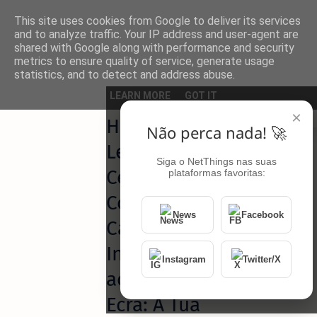
This site uses cookies from Google to deliver its services
and to analyze traffic. Your IP address and user-agent are
shared with Google along with performance and security
metrics to ensure quality of service, generate usage
statistics, and to detect and address abuse.
Página inicial
Android
LEARN MORE
GOT IT
×
Homey
Não perca nada! 🚀
Leva o
Siga o NetThings nas suas
Centro de
plataformas favoritas:
Controlo da
News
Facebook
Casa
Inteligente
Instagram
Twitter/X
ao Grande
Ecrã: A Tua