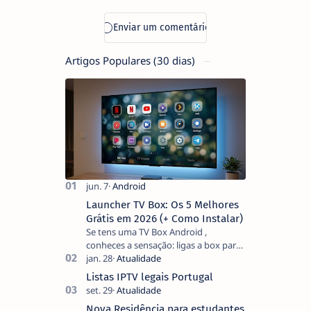
Artigos Populares (30 dias)
Launcher TV Box: Os 5 Melhores
Grátis em 2026 (+ Como Instalar)
Se tens uma TV Box Android ,
conheces a sensação: ligas a box para
ver um filme e o ecrã inicial está
coberto de sugestões que não
Listas IPTV legais Portugal
pediste, ban…
Nova Residência para estudantes