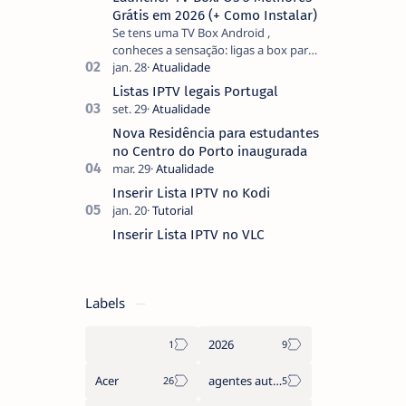
Grátis em 2026 (+ Como Instalar)
Se tens uma TV Box Android ,
conheces a sensação: ligas a box para
ver um filme e o ecrã inicial está
coberto de sugestões que não
Listas IPTV legais Portugal
pediste, ban…
Nova Residência para estudantes
no Centro do Porto inaugurada
Inserir Lista IPTV no Kodi
Inserir Lista IPTV no VLC
Labels
2026
Acer
agentes autónomos