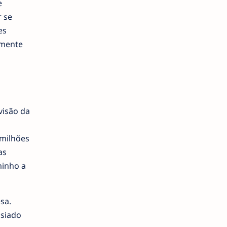
e
 se
es
lmente
visão da
milhões
as
inho a
sa.
asiado