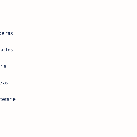
deiras
tactos
r a
e as
tetar e