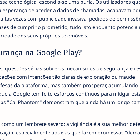
sa tecnológica, escondia-se uma burla. Os utilizadores qu
a esperança de aceder a dados de chamadas, acabavam por
uitas vezes com publicidade invasiva, pedidos de permissõ
azes de cumprir o prometido, tudo isto enquanto potencia
idade dos seus próprios telemóveis.
urança na Google Play?
is, questões sérias sobre os mecanismos de segurança e re
cações com intenções tão claras de exploração ou fraude
fesas da plataforma, mas também prosperar, acumulando 
ue a Google tem feito esforços contínuos para mitigar est
pps "CallPhantom" demonstram que ainda há um longo cam
e como um lembrete severo: a vigilância é a sua melhor defe
licação, especialmente aquelas que fazem promessas "dem