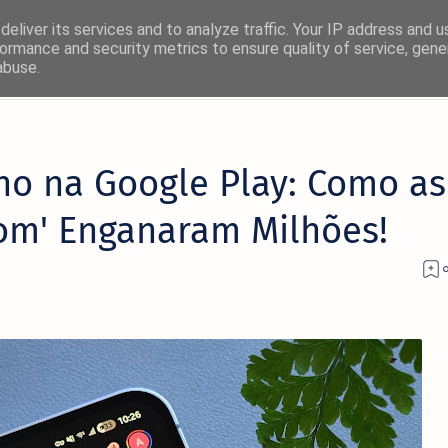
eliver its services and to analyze traffic. Your IP address and 
ormance and security metrics to ensure quality of service, gen
abuse.
×
ho na Google Play: Como as
! 🚀
om' Enganaram Milhões!
rmas favoritas:
Facebook
Twitter/X