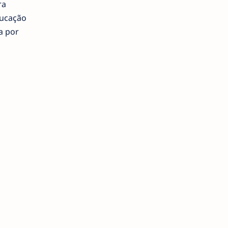
ra
ducação
a por