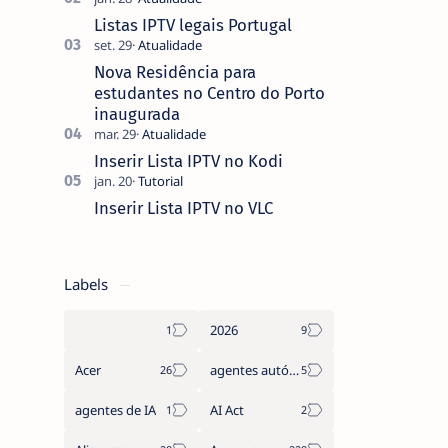
que não pediste, ban…
Listas IPTV legais Portugal
Nova Residência para
estudantes no Centro do Porto
inaugurada
Inserir Lista IPTV no Kodi
Inserir Lista IPTV no VLC
Labels
2026
Acer
agentes autónomos
agentes de IA
AI Act