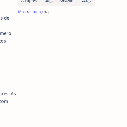
Aliexpress
Amazon
es de
úmero
tos
bres. As
 com