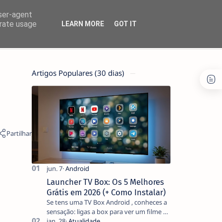
user-agent
erate usage
LEARN MORE
GOT IT
Artigos Populares (30 dias)
Launcher TV Box: Os 5 Melhores
Grátis em 2026 (+ Como Instalar)
Se tens uma TV Box Android , conheces a
sensação: ligas a box para ver um filme e
o ecrã inicial está coberto de sugestões