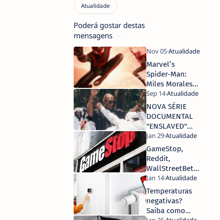
Poderá gostar destas
mensagens
Marvel’s
Spider-Man:
Miles Morales
recebe spot de
TV “Sê Tu
NOVA SÉRIE
Próprio”
DOCUMENTAL
"ENSLAVED"
ESTREIA
AMANHÃ NA
GameStop,
HBO
Reddit,
PORTUGAL
WallStreetBets,
Robinhood - O
que se está a
Temperaturas
passar?
negativas?
Saiba como