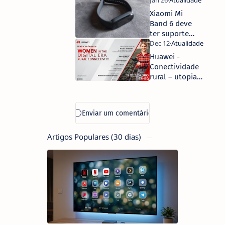
manter o
conforto e
Xiaomi Mi
reduzir a
Band 6 deve
conta da luz
ter suporte
com a SPC
para GPS, Sp02
e Amazon
Huawei -
Alexa
Conectividade
rural – utopia
ou realidade?
Artigos Populares (30 dias)