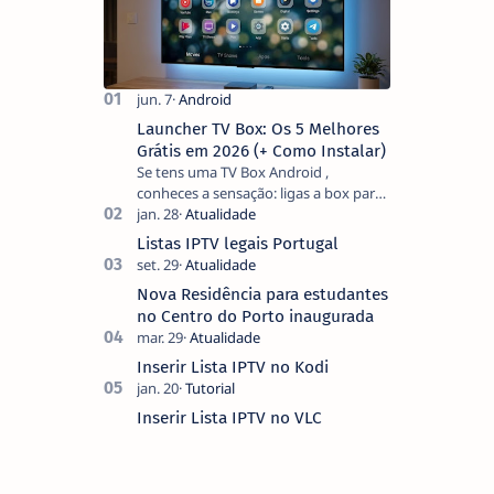
Launcher TV Box: Os 5 Melhores
Grátis em 2026 (+ Como Instalar)
Se tens uma TV Box Android ,
conheces a sensação: ligas a box para
ver um filme e o ecrã inicial está
coberto de sugestões que não
Listas IPTV legais Portugal
pediste, ban…
Nova Residência para estudantes
no Centro do Porto inaugurada
Inserir Lista IPTV no Kodi
Inserir Lista IPTV no VLC