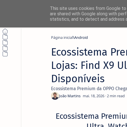
This site uses cookies from Google to d
are shared with Google along with perf
statistics, and to detect and address 
Página inicial
Android
Ecossistema Pr
Lojas: Find X9 U
Disponíveis
Ecossistema Premium da OPPO Chega Ho
2
Ecossistema Premiu
Ultra, Watc