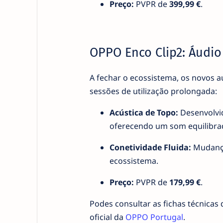
Preço:
PVPR de
399,99 €
.
OPPO Enco Clip2: Áudio
A fechar o ecossistema, os novos 
sessões de utilização prolongada:
Acústica de Topo:
Desenvolvid
oferecendo um som equilibrad
Conetividade Fluida:
Mudança 
ecossistema.
Preço:
PVPR de
179,99 €
.
Podes consultar as fichas técnicas
oficial da
OPPO Portugal
.