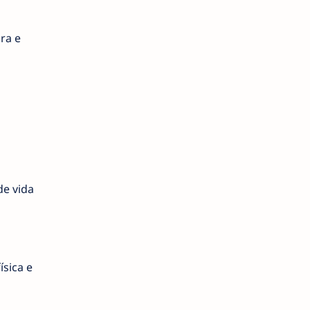
ra e
de vida
sica e