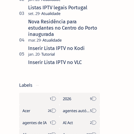
que não pediste, ban…
Listas IPTV legais Portugal
Nova Residência para
estudantes no Centro do Porto
inaugurada
Inserir Lista IPTV no Kodi
Inserir Lista IPTV no VLC
Labels
2026
Acer
agentes autónomos
agentes de IA
AI Act