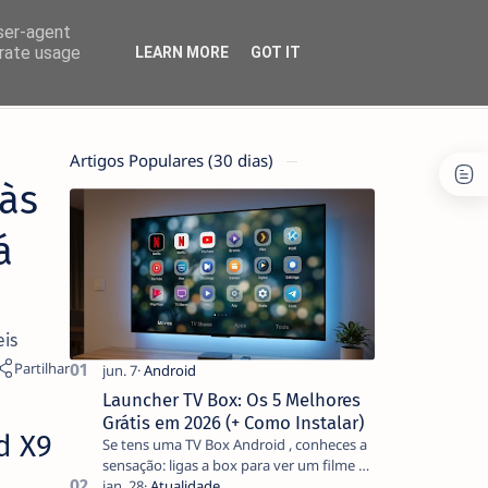
user-agent
erate usage
LEARN MORE
GOT IT
Artigos Populares (30 dias)
às
á
eis
Launcher TV Box: Os 5 Melhores
Grátis em 2026 (+ Como Instalar)
d X9
Se tens uma TV Box Android , conheces a
sensação: ligas a box para ver um filme e
o ecrã inicial está coberto de sugestões