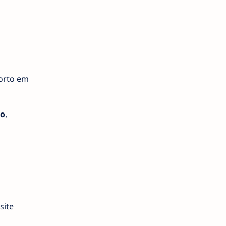
forto em
o
,
site