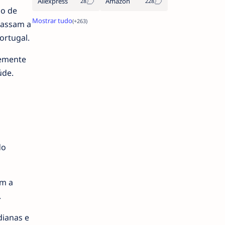
Aliexpress
Amazon
po de
assam a
ortugal.
temente
úde.
do
om a
.
dianas e