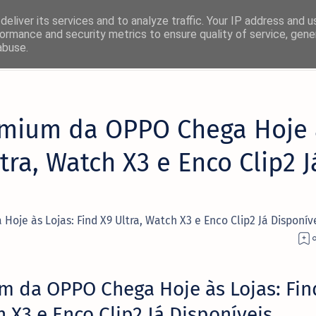
eliver its services and to analyze traffic. Your IP address and 
ormance and security metrics to ensure quality of service, gen
abuse.
emium da OPPO Chega Hoje 
ltra, Watch X3 e Enco Clip2 J
je às Lojas: Find X9 Ultra, Watch X3 e Enco Clip2 Já Disponív
m da OPPO Chega Hoje às Lojas: Fin
h X3 e Enco Clip2 Já Disponíveis