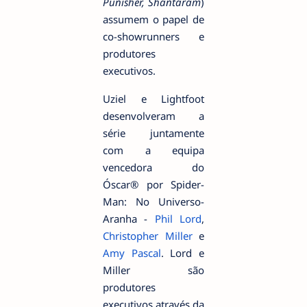
Punisher, Shantaram
)
assumem o papel de
co-showrunners e
produtores
executivos.
Uziel e Lightfoot
desenvolveram a
série juntamente
com a equipa
vencedora do
Óscar® por Spider-
Man: No Universo-
Aranha -
Phil Lord
,
Christopher Miller
e
Amy Pascal
. Lord e
Miller são
produtores
executivos através da