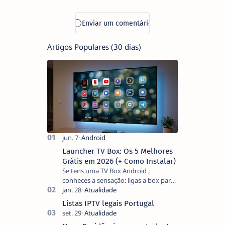
Artigos Populares (30 dias)
Launcher TV Box: Os 5 Melhores
Grátis em 2026 (+ Como Instalar)
Se tens uma TV Box Android ,
conheces a sensação: ligas a box para
ver um filme e o ecrã inicial está
coberto de sugestões que não
Listas IPTV legais Portugal
pediste, ban…