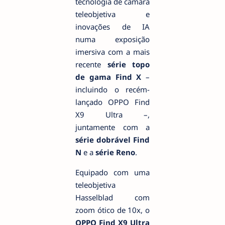
tecnologia de câmara
teleobjetiva e
inovações de IA
numa exposição
imersiva com a mais
recente
série topo
de gama
Find X
–
incluindo o recém-
lançado OPPO Find
X9 Ultra –,
juntamente com a
série dobrável
Find
N
e a
série Reno
.
Equipado com uma
teleobjetiva
Hasselblad com
zoom ótico de 10x, o
OPPO Find X9 Ultra