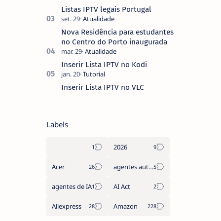
coberto de sugestões que não
Listas IPTV legais Portugal
pediste, ban…
Nova Residência para estudantes
no Centro do Porto inaugurada
Inserir Lista IPTV no Kodi
Inserir Lista IPTV no VLC
Labels
2026
Acer
agentes autónomos
agentes de IA
AI Act
Aliexpress
Amazon