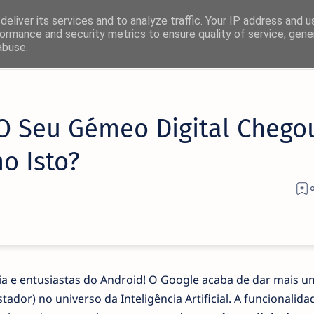
eliver its services and to analyze traffic. Your IP address and 
ormance and security metrics to ensure quality of service, gen
abuse.
×
O Seu Gémeo Digital Chego
! 🚀
 Isto?
rmas favoritas:
Facebook
Twitter/X
a e entusiastas do Android! O Google acaba de dar mais u
ador) no universo da Inteligência Artificial. A funcionalida