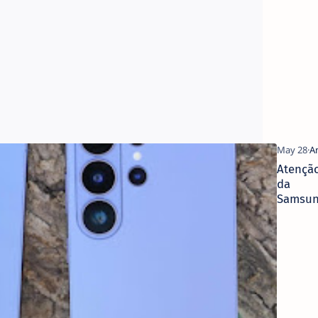
Outra Vid
ao Seu
Telemóvel
Atenção
da
Samsun
Os Preç
dos Gal
Flagshi
Podem
Aument
em Jun