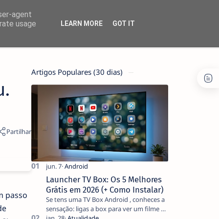
user-agent
erate usage
LEARN MORE
GOT IT
Artigos Populares (30 dias)
u.
Launcher TV Box: Os 5 Melhores
Grátis em 2026 (+ Como Instalar)
m passo
Se tens uma TV Box Android , conheces a
de
sensação: ligas a box para ver um filme e
o ecrã inicial está coberto de sugestões