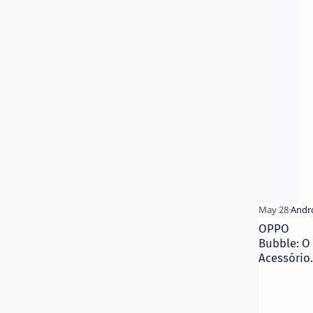
de
'Ní
De
pa
An
OPPO
Bubble: O
Acessório
Magnétic
Que
Promete D