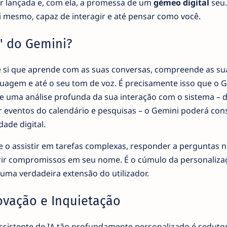
er lançada e, com ela, a promessa de um
gémeo digital
seu.
i mesmo, capaz de interagir e até pensar como você.
r' do Gemini?
e si que aprende com as suas conversas, compreende as su
nguagem e até o seu tom de voz. É precisamente isso que o 
de uma análise profunda da sua interação com o sistema – 
 eventos do calendário e pesquisas – o Gemini poderá cons
dade digital.
 de o assistir em tarefas complexas, responder a perguntas 
gerir compromissos em seu nome. É o cúmulo da personaliza
uma verdadeira extensão do utilizador.
ovação e Inquietação
 assistente de IA tão profundamente personalizado é seduto