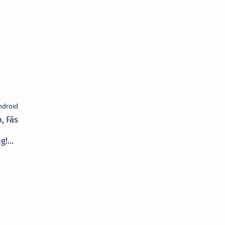
a
!
, Fãs
g!
os
axy
p
ar Já
ho!