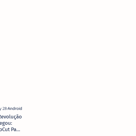
Revolução
egou:
pCut Pad
az Edição