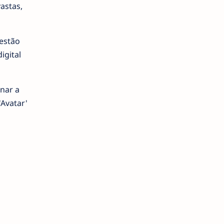
vastas,
uestão
igital
nar a
Avatar'