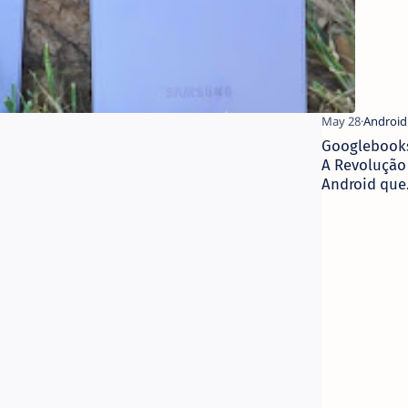
Googlebook
A Revolução
Android que
os Portáteis
da Google
Estavam a
Esperar?