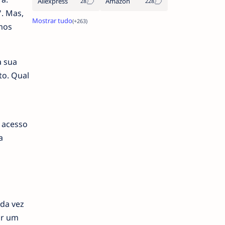
Aliexpress
Amazon
. Mas,
mos
à sua
to. Qual
 acesso
a
ada vez
or um