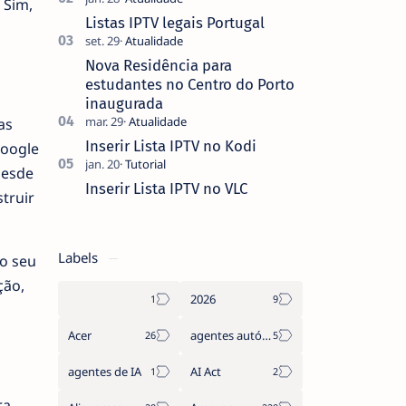
 Sim,
que não pediste, ban…
Listas IPTV legais Portugal
Nova Residência para
estudantes no Centro do Porto
inaugurada
as
Inserir Lista IPTV no Kodi
Google
desde
Inserir Lista IPTV no VLC
truir
Labels
no seu
ção,
2026
Acer
agentes autónomos
agentes de IA
AI Act
ra.