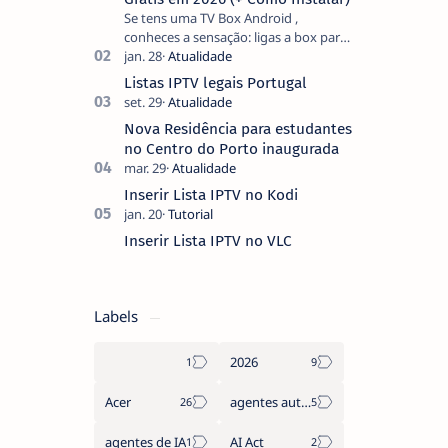
Se tens uma TV Box Android ,
conheces a sensação: ligas a box para
ver um filme e o ecrã inicial está
coberto de sugestões que não
Listas IPTV legais Portugal
pediste, ban…
Nova Residência para estudantes
no Centro do Porto inaugurada
Inserir Lista IPTV no Kodi
Inserir Lista IPTV no VLC
Labels
2026
Acer
agentes autónomos
agentes de IA
AI Act