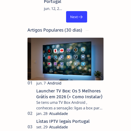
Portugal
Artigos Populares (30 dias)
Launcher TV Box: Os 5 Melhores
Grátis em 2026 (+ Como Instalar)
Se tens uma TV Box Android ,
conheces a sensação: ligas a box para
ver um filme e o ecrã inicial está
coberto de sugestões que não
Listas IPTV legais Portugal
pediste, ban…