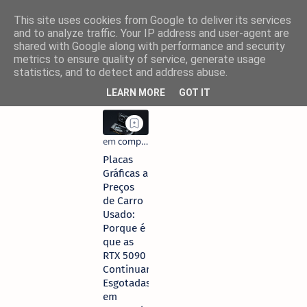
This site uses cookies from Google to deliver its services
and to analyze traffic. Your IP address and user-agent are
shared with Google along with performance and security
metrics to ensure quality of service, generate usage
statistics, and to detect and address abuse.
LEARN MORE
GOT IT
Placas
Gráficas a
Preços
de Carro
Usado:
Porque é
que as
RTX 5090
Continuam
Esgotadas
em