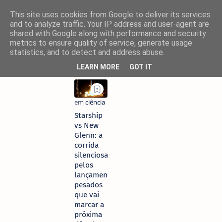
This site uses cookies from Google to deliver its services
and to analyze traffic. Your IP address and user-agent are
shared with Google along with performance and security
metrics to ensure quality of service, generate usage
statistics, and to detect and address abuse.
LEARN MORE
GOT IT
Starship
vs New
Glenn: a
corrida
silenciosa
pelos
lançamentos
pesados
que vai
marcar a
próxima