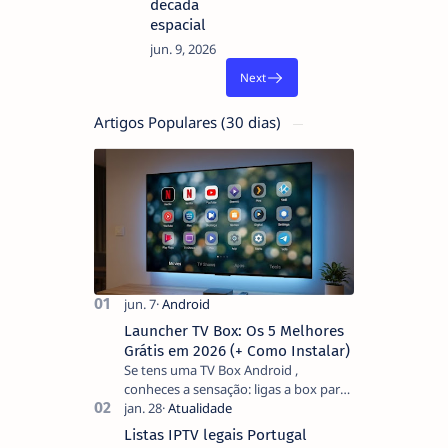
década
espacial
Artigos Populares (30 dias)
Launcher TV Box: Os 5 Melhores
Grátis em 2026 (+ Como Instalar)
Se tens uma TV Box Android ,
conheces a sensação: ligas a box para
ver um filme e o ecrã inicial está
coberto de sugestões que não
Listas IPTV legais Portugal
pediste, ban…