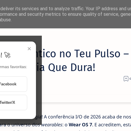
eliver its services and to analyze traffic. Your IP address and 
ormance and security metrics to ensure quality of service, gen
abuse.
×
lto Quântico no Teu Pulso –
! 🚀
 e Bateria Que Dura!
rmas favoritas:
Facebook
Twitter/X
stas de tecnologia! A conferência I/O de 2026 acaba de nos
ra o universo dos
wearables
: o
Wear OS 7
. E acreditem, est