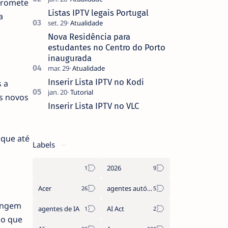
promete
que não pediste, ban…
Listas IPTV legais Portugal
a
Nova Residência para
estudantes no Centro do Porto
inaugurada
Inserir Lista IPTV no Kodi
 a
os novos
Inserir Lista IPTV no VLC
 que até
Labels
2026
Acer
agentes autónomos
tingem
agentes de IA
AI Act
do que