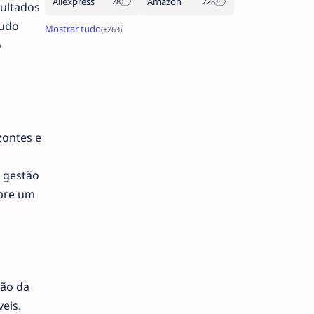
Aliexpress
Amazon
sultados
tudo
o
zontes e
a gestão
abre um
ção da
eis.