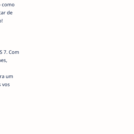
o como
tar de
o!
S 7. Com
hes,
ara um
s vos