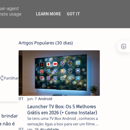
user-agent
erate usage
LEARN MORE
GOT IT
Artigos Populares (30 dias)
Launcher TV Box: Os 5 Melhores
Grátis em 2026 (+ Como Instalar)
 brindar
Se tens uma TV Box Android , conheces a
a não é
sensação: ligas a box para ver um filme e
o ecrã inicial está coberto de sugestões