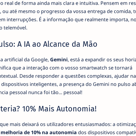
eal de forma ainda mais clara e intuitiva. Pensem em re
o, ou até mesmo o progresso da vossa entrega de comida, 
 sem interrupções. É a informação que realmente importa, n
o telemóvel.
lso: A IA ao Alcance da Mão
ia artificial da Google,
Gemini
, está a expandir os seus hori
nifica que a interação com o vosso smartwatch se tornará
ontextual. Desde responder a questões complexas, ajudar n
ispositivos inteligentes, a presença do Gemini no pulso 
cia pessoal nunca foi tão... pessoal!
teria? 10% Mais Autonomia!
que mais deixará os utilizadores entusiasmados: a otimiza
a
melhoria de 10% na autonomia
dos dispositivos compatív