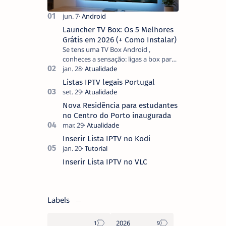
Launcher TV Box: Os 5 Melhores
Grátis em 2026 (+ Como Instalar)
Se tens uma TV Box Android ,
conheces a sensação: ligas a box para
ver um filme e o ecrã inicial está
coberto de sugestões que não
Listas IPTV legais Portugal
pediste, ban…
Nova Residência para estudantes
no Centro do Porto inaugurada
Inserir Lista IPTV no Kodi
Inserir Lista IPTV no VLC
Labels
2026