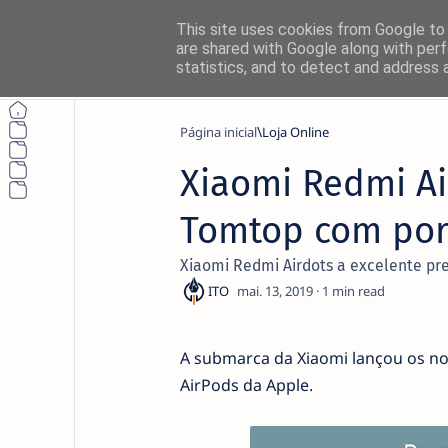
This site uses cookies from Google to d
are shared with Google along with perf
statistics, and to detect and address 
Página inicial
Loja Online
Xiaomi Redmi Ai
Tomtop com port
Xiaomi Redmi Airdots a excelente pr
1
A submarca da Xiaomi lançou os nov
AirPods da Apple.