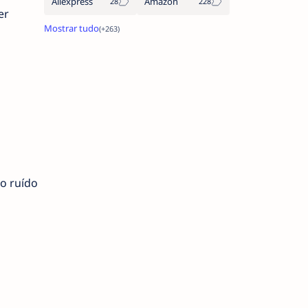
Aliexpress
Amazon
er
o ruído