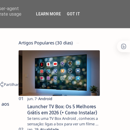
user-agent
erate usage
LEARN MORE
GOT IT
Artigos Populares (30 dias)
a aos
Launcher TV Box: Os 5 Melhores
Grátis em 2026 (+ Como Instalar)
Se tens uma TV Box Android , conheces a
sensação: ligas a box para ver um filme e
o ecrã inicial está coberto de sugestões