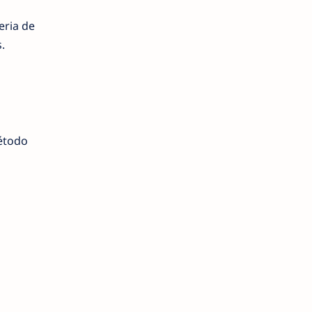
eria de
.
étodo