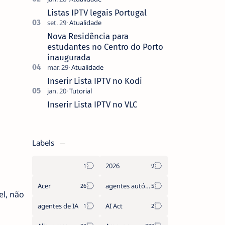
que não pediste, ban…
Listas IPTV legais Portugal
Nova Residência para
estudantes no Centro do Porto
inaugurada
Inserir Lista IPTV no Kodi
Inserir Lista IPTV no VLC
Labels
2026
Acer
agentes autónomos
el, não
agentes de IA
AI Act