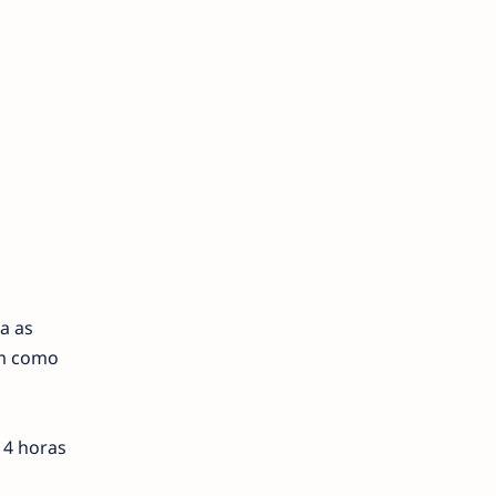
a as
bem como
 4 horas