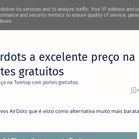
eliver its services and to analyze traffic. Your IP address and 
ormance and security metrics to ensure quality of service, gen
abuse.
rdots a excelente preço na
es gratuitos
eço na Tomtop com portes gratuitos
os AirDots que é visto como alternativa muito mais barat