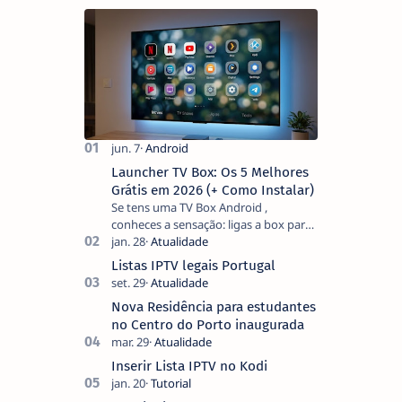
AWS
Launcher TV Box: Os 5 Melhores
Grátis em 2026 (+ Como Instalar)
Se tens uma TV Box Android ,
conheces a sensação: ligas a box para
ver um filme e o ecrã inicial está
coberto de sugestões que não
Listas IPTV legais Portugal
pediste, ban…
Nova Residência para estudantes
no Centro do Porto inaugurada
Inserir Lista IPTV no Kodi