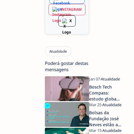
INSTAGRAM
X
Poderá gostar destas
mensagens
Bosch Tech
Compass:
estudo global
sobre o que as
pessoas
Bolsas da
pensam e
Fundação José
sentem sobre
Neves estão a
a tecnologia
mudar vidas