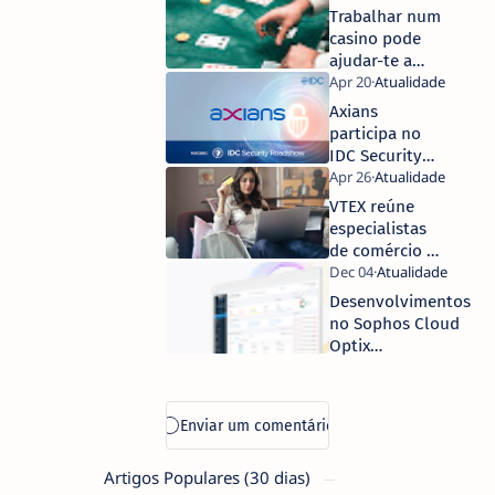
Trabalhar num
casino pode
ajudar-te a
tornar-te um
bom jogador
Axians
de vantagens
participa no
IDC Security
Roadshow no
Digital Leader
VTEX reúne
Panel
especialistas
de comércio e
mercados
digitais para
Desenvolvimentos
debater o
no Sophos Cloud
futuro dos
Optix
Marketplaces
automatizam e
simplificam a
Deteção e
Resposta de
Incidentes de
Artigos Populares (30 dias)
Segurança em