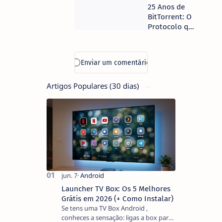
chegam a 1,3
25 Anos de
milhões e
BitTorrent: O
rendas em
Protocolo que
Alcácer do Sal
Desafiou
disparam para
Gigantes e
2.000 euros
Moldou a
Internet
Moderna
Artigos Populares (30 dias)
Launcher TV Box: Os 5 Melhores
Grátis em 2026 (+ Como Instalar)
Se tens uma TV Box Android ,
conheces a sensação: ligas a box para