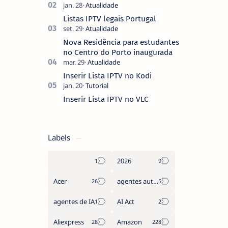
ver um filme e o ecrã inicial está
coberto de sugestões que não
Listas IPTV legais Portugal
pediste, ban…
Nova Residência para estudantes
no Centro do Porto inaugurada
Inserir Lista IPTV no Kodi
Inserir Lista IPTV no VLC
Labels
2026
Acer
agentes autónomos
agentes de IA
AI Act
Aliexpress
Amazon