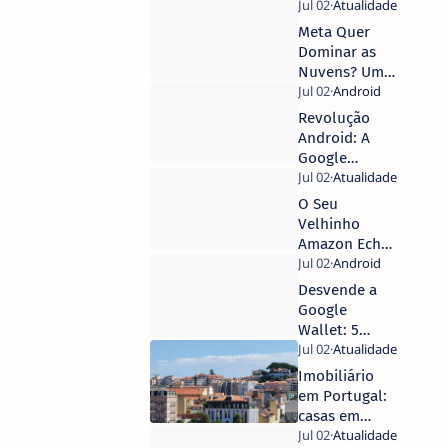
Meta Quer
Dominar as
Nuvens? Um
Novo Gigante
na Corrida da
Revolução
Cloud!
Android: A
Google
Permite
Agora
O Seu
Backups
Velhinho
por
Amazon Echo
Aplicação!
Está a 'Dar o
que Falar'?
Desvende a
Atenção,
Google
Utilizadores!
Wallet: 5
Truques
Geniais que
Imobiliário
Precisa de
em Portugal:
Conhecer!
casas em
Cascais