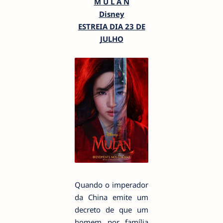
M U L A N
Disney
ESTREIA DIA 23 DE
JULHO
Quando o imperador
da China emite um
decreto de que um
homem por família