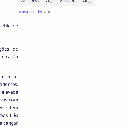
Aliexpress
Amazon
ehicle e
ições de
unicação
omunicar
identes.
 elevada
tivas com
yers têm
mos três
alcançar