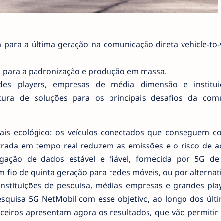
 para a última geração na comunicação direta vehicle-to-v
 para a padronização e produção em massa.
ndes players, empresas de média dimensão e institu
cura de soluções para os principais desafios da com
ais ecológico: os veículos conectados que conseguem c
trada em tempo real reduzem as emissões e o risco de ac
gação de dados estável e fiável, fornecida por 5G de
 fio de quinta geração para redes móveis, ou por alterna
 instituições de pesquisa, médias empresas e grandes pla
esquisa 5G NetMobil com esse objetivo, ao longo dos últi
rceiros apresentam agora os resultados, que vão permitir 