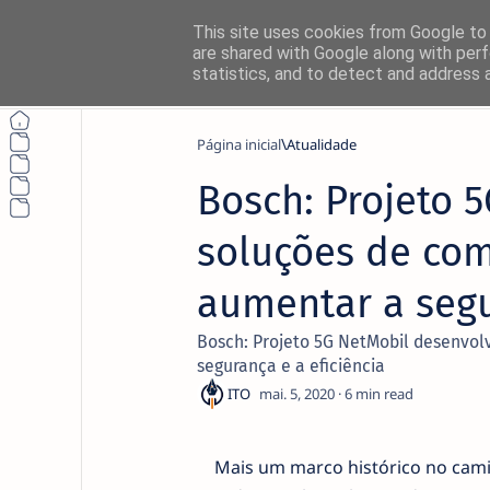
This site uses cookies from Google to d
are shared with Google along with perf
statistics, and to detect and address 
Página inicial
Atualidade
Bosch: Projeto 
Não perca nada
soluções de co
Siga o NetThings nas suas platafo
aumentar a segu
News
Bosch: Projeto 5G NetMobil desenvo
segurança e a eficiência
Instagram
6
Mais um marco histórico no cami