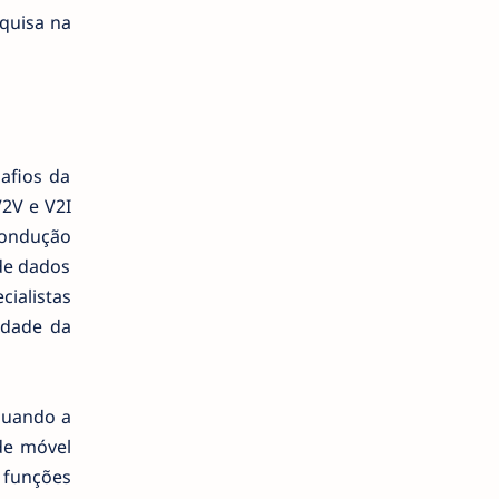
quisa na
afios da
2V e V2I
condução
 de dados
ialistas
idade da
quando a
ede móvel
 funções