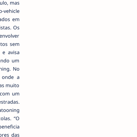
culo, mas
o-vehicle
 dados em
stas. Os
envolver
ntos sem
 e avisa
uando um
ning. No
, onde a
as muito
o com um
stradas.
atooning
olas. “O
eneficia
ores das