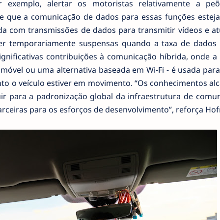
r exemplo, alertar os motoristas relativamente a p
e que a comunicação de dados para essas funções estej
lida com transmissões de dados para transmitir vídeos e at
er temporariamente suspensas quando a taxa de dados c
gnificativas contribuições à comunicação híbrida, onde a
e móvel ou uma alternativa baseada em Wi-Fi - é usada par
nto o veículo estiver em movimento. “Os conhecimentos al
uir para a padronização global da infraestrutura de comun
arceiras para os esforços de desenvolvimento”, reforça Ho