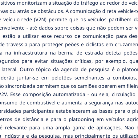
sitivos monitorizam a situação do tráfego ao redor do veí
as ou atrás de obstáculos. A comunicação direta vehicle-t
) e veículo-rede (V2N) permite que os veículos partilhem
envolvente - até dados sobre coisas que não podem ser vi
 estão a utilizar esse recurso de comunicação para des
e travessia para proteger peões e ciclistas em cruzame
da na infraestrutura na berma de estrada deteta peões
egundos para evitar situações críticas, por exemplo, q
ateral. Outro tópico da agenda de pesquisa é o platoo
poderão juntar-se em pelotões semelhantes a comboios
ão sincronizada permitem que os camiões operem em fileir
2V. Esse composição automatizada - ou seja, circulaçã
 consumo de combustível e aumenta a segurança nas autoe
ersidades participantes estabeleceram as bases para o pl
ros de distância e para o platooning em veículos agríc
 é relevante para uma ampla gama de aplicações. Não b
 indústria e da pesquisa, mas principalmente os utilizad