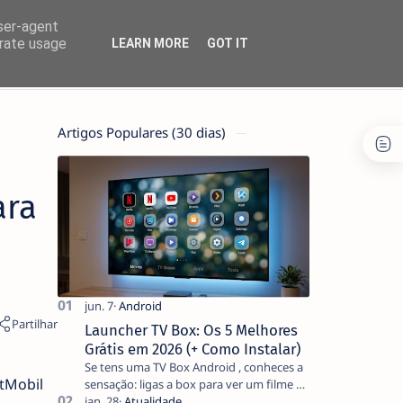
user-agent
erate usage
LEARN MORE
GOT IT
Artigos Populares (30 dias)
ara
Launcher TV Box: Os 5 Melhores
Grátis em 2026 (+ Como Instalar)
Se tens uma TV Box Android , conheces a
tMobil
sensação: ligas a box para ver um filme e
o ecrã inicial está coberto de sugestões