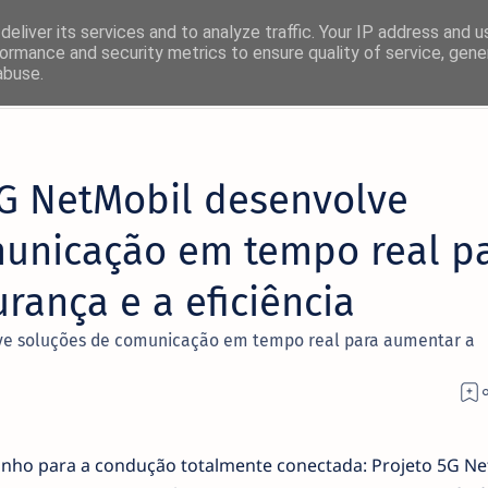
eliver its services and to analyze traffic. Your IP address and 
ormance and security metrics to ensure quality of service, gen
abuse.
×
5G NetMobil desenvolve
! 🚀
municação em tempo real p
rmas favoritas:
rança e a eficiência
Facebook
lve soluções de comunicação em tempo real para aumentar a
Twitter/X
nho para a condução totalmente conectada: Projeto 5G Ne