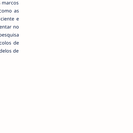
s marcos
 como as
ciente e
entar no
pesquisa
colos de
delos de