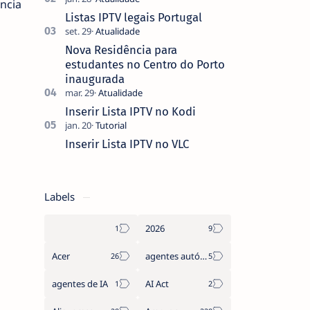
ncia
que não pediste, ban…
Listas IPTV legais Portugal
Nova Residência para
estudantes no Centro do Porto
inaugurada
Inserir Lista IPTV no Kodi
Inserir Lista IPTV no VLC
Labels
2026
Acer
agentes autónomos
agentes de IA
AI Act