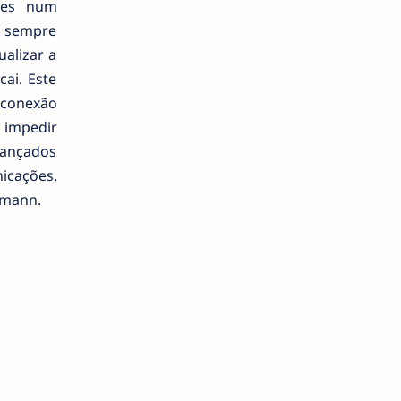
eões num
a sempre
ualizar a
ai. Este
 conexão
a impedir
cançados
icações.
fmann.