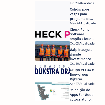
transformação
e confirma a
Cofidis abre
sua ambição
vagas para
de expansão
programa de
internacional,
estágios de
integrando
verão ‘Summer
Check Point
Raphaël
Next
Software
Sanchez no
Generation’
amplia Cloud
Comité
Firewall para
Executivo
proteger a WAN
Galp inaugura
como Chief
Virtual do
grande
Revenue
Microsoft Azure
investimento
Officer
solar em
Portugal
Grupo VELUX e
Bouwgroep
Dijkstra
Draisma
fecham
9ª edição do
parceria para
Apps For Good
celebrar o
coloca alunos
conceito Living
a resolver