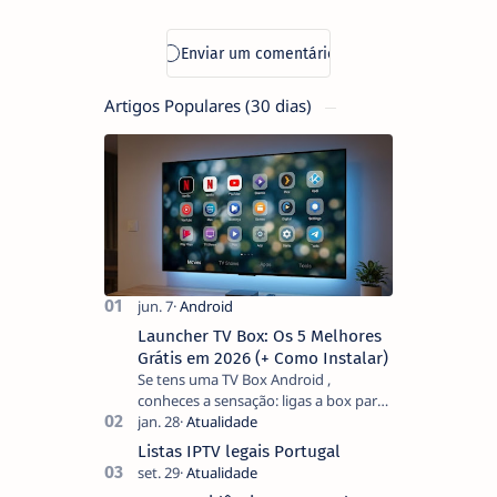
Places
problemas
sociais através
da tecnologia
Artigos Populares (30 dias)
Launcher TV Box: Os 5 Melhores
Grátis em 2026 (+ Como Instalar)
Se tens uma TV Box Android ,
conheces a sensação: ligas a box para
ver um filme e o ecrã inicial está
coberto de sugestões que não
Listas IPTV legais Portugal
pediste, ban…