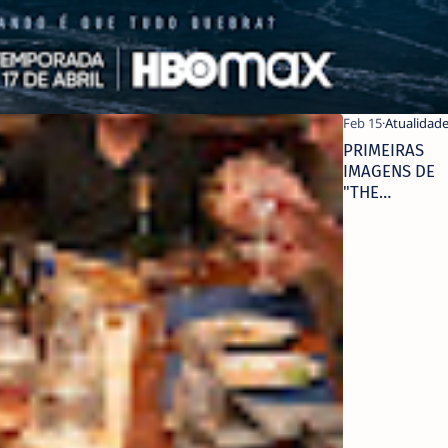
PRIMEIRAS
IMAGENS DE
"THE
STAIRCASE"
ESTREIA
NESTA
PRIMAVERA
NA HBO MAX