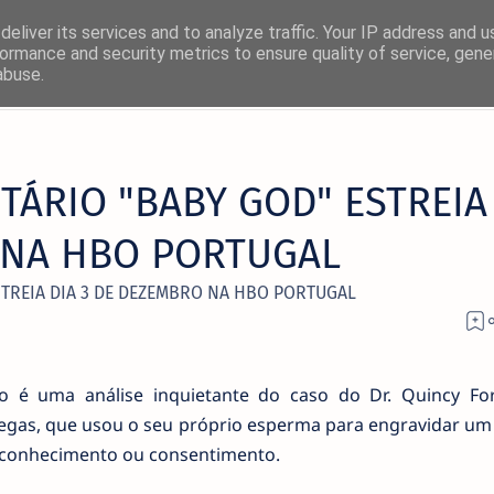
eliver its services and to analyze traffic. Your IP address and 
ormance and security metrics to ensure quality of service, gen
abuse.
×
ÁRIO "BABY GOD" ESTREIA
! 🚀
 NA HBO PORTUGAL
rmas favoritas:
TREIA DIA 3 DE DEZEMBRO NA HBO PORTUGAL
Facebook
Twitter/X
o é uma análise inquietante do caso do Dr. Quincy For
s Vegas, que usou o seu próprio esperma para engravidar u
u conhecimento ou consentimento.