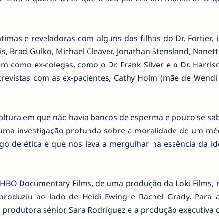
imas e reveladoras com alguns dos filhos do Dr. Fortier, 
is, Brad Gulko, Michael Cleaver, Jonathan Stensland, Nanette
 bem como ex-colegas, como o Dr. Frank Silver e o Dr. Harris
revistas com as ex-pacientes, Cathy Holm (mãe de Wendi 
altura em que não havia bancos de esperma e pouco se sab
É uma investigação profunda sobre a moralidade de um mé
o de ética e que nos leva a mergulhar na essência da id
BO Documentary Films, de uma produção da Loki Films, r
roduziu ao lado de Heidi Ewing e Rachel Grady. Para 
 produtora sénior, Sara Rodríguez e a produção executiva 