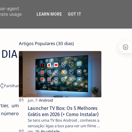
user-agent
erate usage
LEARN MORE
GOT IT
Artigos Populares (30 dias)
 DIA
tier, um
Launcher TV Box: Os 5 Melhores
m número
Grátis em 2026 (+ Como Instalar)
Se tens uma TV Box Android , conheces a
sensação: ligas a box para ver um filme e
o ecrã inicial está coberto de sugestões