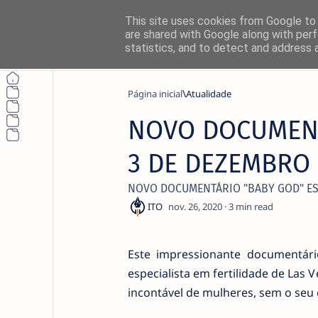
This site uses cookies from Google to d
are shared with Google along with perf
statistics, and to detect and address 
Página inicial
Atualidade
NOVO DOCUMENT
Não perca nada
3 DE DEZEMBRO
Siga o NetThings nas suas platafo
NOVO DOCUMENTÁRIO "BABY GOD" ES
News
3
Instagram
Este impressionante documentári
especialista em fertilidade de La
incontável de mulheres, sem o se