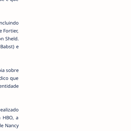
incluindo
 Fortier,
on Sheld.
Babst) e
ia sobre
dico que
entidade
ealizado
a HBO, a
de Nancy