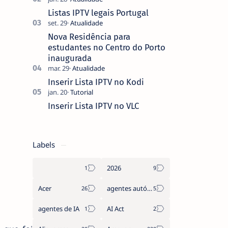
que não pediste, ban…
Listas IPTV legais Portugal
Nova Residência para
estudantes no Centro do Porto
inaugurada
Inserir Lista IPTV no Kodi
Inserir Lista IPTV no VLC
Labels
2026
Acer
agentes autónomos
agentes de IA
AI Act