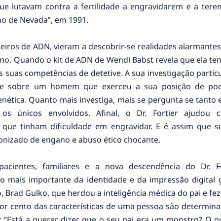
e lutavam contra a fertilidade a engravidarem e a tere
o de Nevada”, em 1991.
eiros de ADN, vieram a descobrir-se realidades alarmantes
mo. Quando o kit de ADN de Wendi Babst revela que ela te
 suas competências de detetive. A sua investigação particu
ade sobre um homem que exerceu a sua posição de po
nética. Quanto mais investiga, mais se pergunta se tanto 
s únicos envolvidos. Afinal, o Dr. Fortier ajudou c
 que tinham dificuldade em engravidar. E é assim que 
izado de engano e abuso ético chocante.
acientes, familiares e a nova descendência do Dr. Fo
 mais importante da identidade e da impressão digital g
 Brad Gulko, que herdou a inteligência médica do pai e fez
por cento das características de uma pessoa são determina
: “Está a querer dizer que o seu pai era um monstro? O q