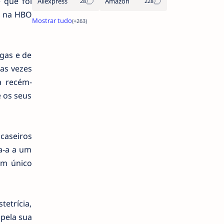
 que foi
Aliexpress
Amazon
, na HBO
gas e de
as vezes
a recém-
 os seus
 caseiros
a-a a um
um único
tetrícia,
 pela sua