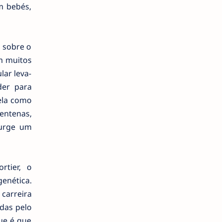
m bebés,
 sobre o
m muitos
lar leva-
der para
ela como
entenas,
surge um
rtier, o
enética.
 carreira
das pelo
ue é que