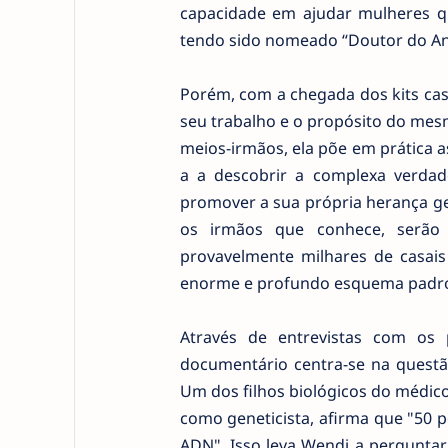
capacidade em ajudar mulheres qu
tendo sido nomeado “Doutor do An
Porém, com a chegada dos kits cas
seu trabalho e o propósito do mes
meios-irmãos, ela põe em prática as
a a descobrir a complexa verd
promover a sua própria herança ge
os irmãos que conhece, serão o
provavelmente milhares de casais
enorme e profundo esquema padron
Através de entrevistas com os p
documentário centra-se na questão
Um dos filhos biológicos do médico,
como geneticista, afirma que "50 
ADN". Isso leva Wendi a perguntar