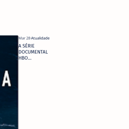
A SÉRIE
DOCUMENTAL
HBO
ORIGINAL
VENCEDORA
DO PRÉMIO
EMMY®, A
GRANDE
ONDA DA
NAZARÉ,
REGRESSA
PARA A
SEGUNDA
TEMPORADA