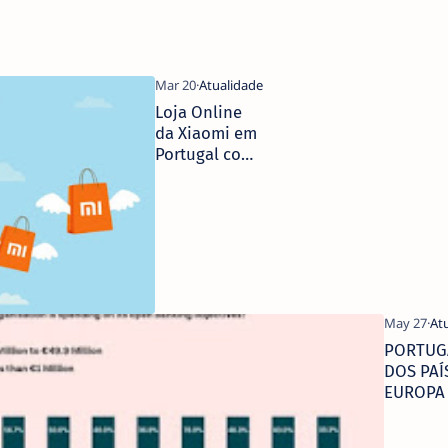
Loja Online
da Xiaomi em
Portugal com
Portes
Gratuitos
PORTUG
DOS PAÍ
EUROPA
MAIORE
INVESTI