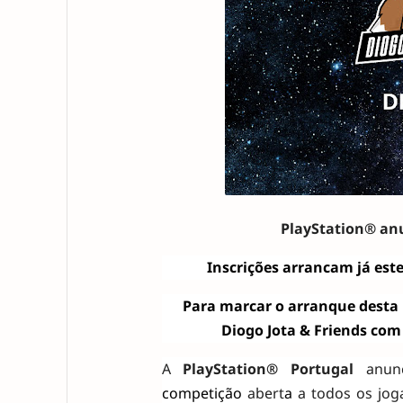
PlayStation® anu
Inscrições arrancam já est
Para marcar o arranque desta i
Diogo Jota & Friends com
A
PlayStation® Portugal
anun
competição
abert
a
a todos os jog