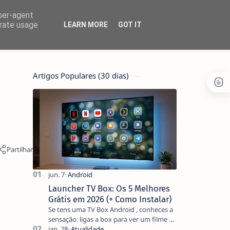
user-agent
erate usage
LEARN MORE
GOT IT
Artigos Populares (30 dias)
Launcher TV Box: Os 5 Melhores
Grátis em 2026 (+ Como Instalar)
Se tens uma TV Box Android , conheces a
sensação: ligas a box para ver um filme e
o ecrã inicial está coberto de sugestões