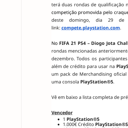
terá duas rondas de qualificação 
competição promovida pelo craque
deste domingo, dia 29 de 
link:
compete.playstation.com
.
No
FIFA 21 PS4 – Diogo Jota Cha
rondas mencionadas anteriormente,
dezembro.
Todos os participante
além de crédito para usar na
Play
um pack de Merchandising oficial 
uma consola
PlayStation®5
.
Vê em baixo a lista completa de pr
Vencedor
1
PlayStation®5
1.000€ Crédito
PlayStation®S