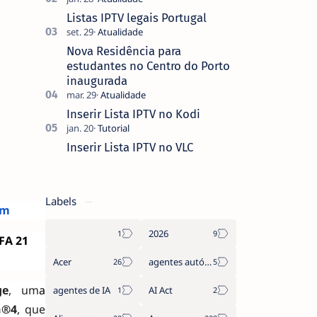
que não pediste, ban…
Listas IPTV legais Portugal
Nova Residência para
estudantes no Centro do Porto
inaugurada
Inserir Lista IPTV no Kodi
Inserir Lista IPTV no VLC
Labels
om
2026
FA 21
Acer
agentes autónomos
ge
, um
a
agentes de IA
AI Act
n®4
, que