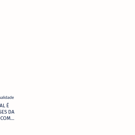
AL É
SES DA
 COM
S
MENTOS