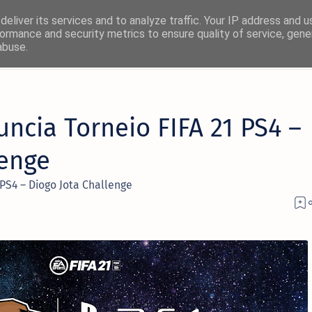
eliver its services and to analyze traffic. Your IP address and 
ormance and security metrics to ensure quality of service, gen
abuse.
×
ncia Torneio FIFA 21 PS4 –
! 🚀
lenge
rmas favoritas:
 PS4 – Diogo Jota Challenge
Facebook
Twitter/X