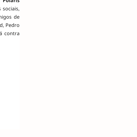
,
Polaris
 sociais,
migos de
nd, Pedro
á contra