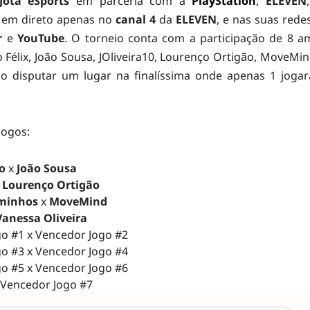
Jota eSports
em parceria com a
PlayStation
,
ELEVEN
 em direto apenas no
canal 4
da
ELEVEN
, e nas suas redes
r
e
YouTube
. O torneio conta com a participação de 8 a
 Félix, João Sousa, JOliveira10, Lourenço Ortigão, MoveMi
ão disputar um lugar na finalíssima onde apenas 1 jogar
jogos:
o
x
João Sousa
x
Lourenço Ortigão
minhos
x
MoveMind
Vanessa Oliveira
go #1 x Vencedor Jogo #2
go #3 x Vencedor Jogo #4
go #5 x Vencedor Jogo #6
 Vencedor Jogo #7