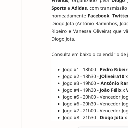
Friends
, organizado pela
Diogo 
Sports
e
Adidas
, com transmissão
nomeadamente
Facebook
,
Twitte
Diogo Jota (António Raminhos, João
Ribeiro e Vanessa Oliveira) que v
Diogo Jota.
Consulta em baixo o calendário de 
Jogo #1 - 18h00 -
Pedro Ribeir
Jogo #2 - 18h30 -
JOliveira10
Jogo #3 - 19h00 –
António Ra
Jogo #4 - 19h30 -
João Félix
x
Jogo #5 - 20h00 - Vencedor Jo
Jogo #6 - 20h30 - Vencedor Jo
Jogo #7 - 21h00 - Vencedor Jo
Jogo #8 - 21h30 -
Diogo Jota
x