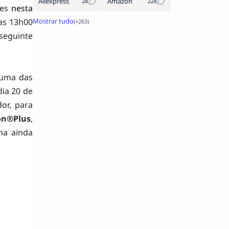
Aliexpress
Amazon
ões
nesta
das 13h00
eguinte
 uma das
ia 20 de
or, para
on®Plus
,
ha ainda