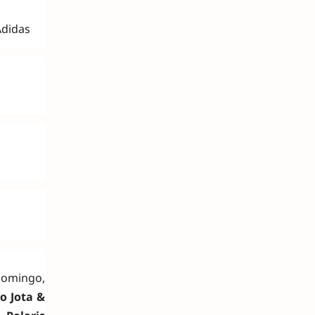
Adidas
domingo,
o Jota &