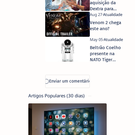
aquisição da
Dextra para
reforçar as
suas
Venom 2 chega
operações
este ano?
locais e
globais
Beltrão Coelho
presente na
NATO Tiger
Meet 2021
Artigos Populares (30 dias)