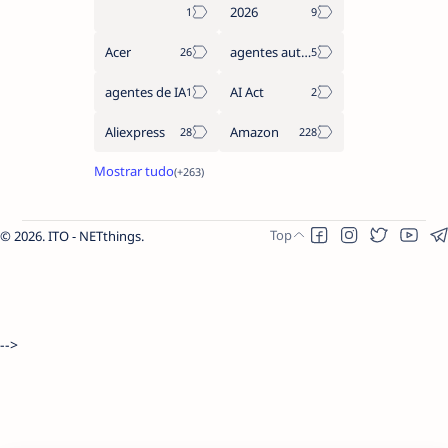
2026
Acer
agentes autónomos
agentes de IA
AI Act
Aliexpress
Amazon
2026.
ITO - NETthings
.
-->