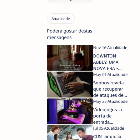
Poderá gostar destas
mensagens
DOWNTON
ABBEY: UMA
NOVA ERA -
Teaser Poster &
Novo Trailer
Sophos revela
que recuperar
de ataques de
ransomware
custa cerca de
Videojogos: a
mais de 1.5
porta de
milhões de
entrada
euros – mais do
perfeita para
dobro de há um
cibercriminosos
CI&T anuncia
ano