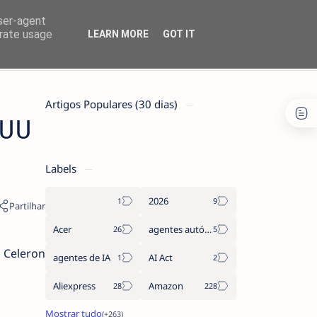
user-agent
erate usage
LEARN MORE
GOT IT
Artigos Populares (30 dias)
KUU
Labels
2026
Acer
agentes autónomos
 Celeron
agentes de IA
AI Act
Aliexpress
Amazon