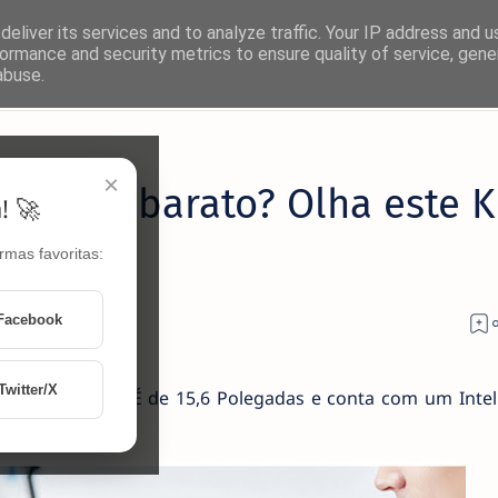
eliver its services and to analyze traffic. Your IP address and 
ormance and security metrics to ensure quality of service, gen
abuse.
×
portátil barato? Olha este 
! 🚀
rmas favoritas:
 este KUU A10
Facebook
Twitter/X
 performance. É de 15,6 Polegadas e conta com um Intel
 256GB SSD.