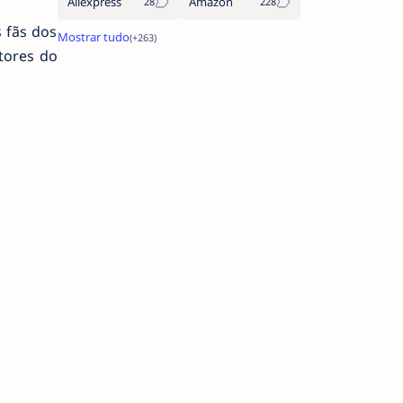
Aliexpress
Amazon
 fãs dos
tores do