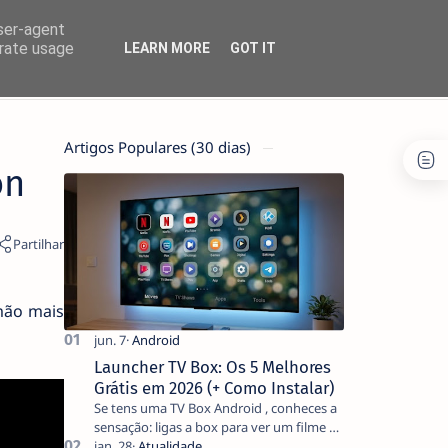
user-agent
erate usage
LEARN MORE
GOT IT
Artigos Populares (30 dias)
on
mão mais
Launcher TV Box: Os 5 Melhores
Grátis em 2026 (+ Como Instalar)
Se tens uma TV Box Android , conheces a
sensação: ligas a box para ver um filme e
o ecrã inicial está coberto de sugestões