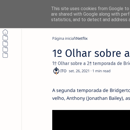
This site uses cookies from Google to d
are shared with Google along with perf
statistics, and to detect and address 
Página inicial
Netflix
1º Olhar sobre 
1º Olhar sobre a 2ª temporada de Br
1
A segunda temporada de Bridgerto
velho, Anthony (Jonathan Bailey), a