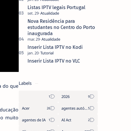
que não pediste, ban…
Listas IPTV legais Portugal
Nova Residência para
estudantes no Centro do Porto
inaugurada
Inserir Lista IPTV no Kodi
Inserir Lista IPTV no VLC
Labels
a do que
2026
Acer
agentes autónomos
Educação
mo muito
agentes de IA
AI Act