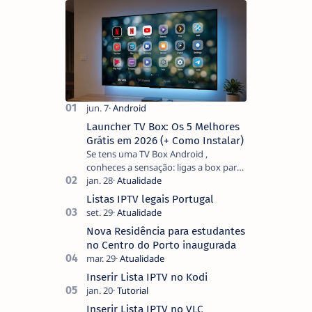
Launcher TV Box: Os 5 Melhores
Grátis em 2026 (+ Como Instalar)
Se tens uma TV Box Android ,
conheces a sensação: ligas a box para
ver um filme e o ecrã inicial está
coberto de sugestões que não
Listas IPTV legais Portugal
pediste, ban…
Nova Residência para estudantes
no Centro do Porto inaugurada
Inserir Lista IPTV no Kodi
Inserir Lista IPTV no VLC