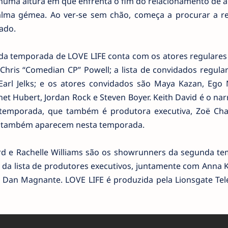
, numa altura em que enfrenta o fim do relacionamento de 
lma gémea. Ao ver-se sem chão, começa a procurar a re
ado.
da temporada de LOVE LIFE conta com os atores regulares 
 Chris “Comedian CP” Powell; a lista de convidados regular
 Earl Jelks; e os atores convidados são Maya Kazan, Ego
net Hubert, Jordan Rock e Steven Boyer. Keith David é o na
 temporada, que também é produtora executiva, Zoë Cha
e também aparecem nesta temporada.
rd e Rachelle Williams são os showrunners da segunda t
e da lista de produtores executivos, juntamente com Anna 
e Dan Magnante. LOVE LIFE é produzida pela Lionsgate Tel