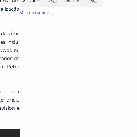
anos com
Aliexpress
Amazon
alização
da série
es inclui
 Nwodim,
rrador da
o, Peter
emporada
Kendrick,
evision e