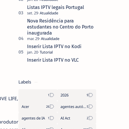
que não pediste, ban…
Listas IPTV legais Portugal
Nova Residência para
estudantes no Centro do Porto
inaugurada
Inserir Lista IPTV no Kodi
Inserir Lista IPTV no VLC
Labels
2026
VE LIFE,
Acer
agentes autónomos
agentes de IA
AI Act
produtor