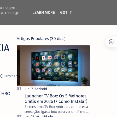
user-agent
erate usage
LEARN MORE
GOT IT
Artigos Populares (30 dias)
IA
a HBO
Launcher TV Box: Os 5 Melhores
Grátis em 2026 (+ Como Instalar)
Se tens uma TV Box Android , conheces a
sensação: ligas a box para ver um filme e
o ecrã inicial está coberto de sugestões