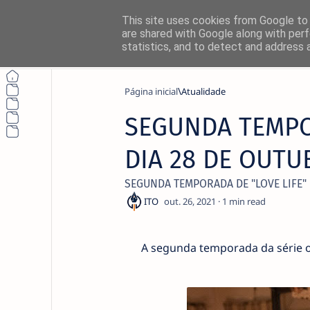
This site uses cookies from Google to d
are shared with Google along with perf
statistics, and to detect and address 
Página inicial
Atualidade
SEGUNDA TEMPOR
DIA 28 DE OUT
SEGUNDA TEMPORADA DE "LOVE LIFE"
1
A segunda temporada da série o