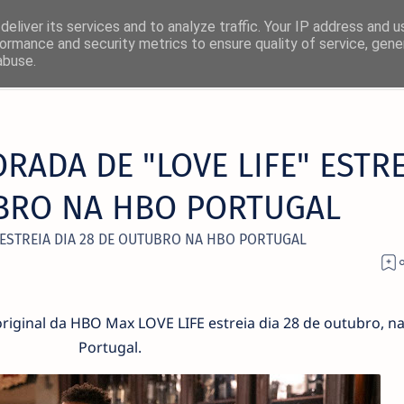
eliver its services and to analyze traffic. Your IP address and 
ormance and security metrics to ensure quality of service, gen
abuse.
ADA DE "LOVE LIFE" ESTRE
UBRO NA HBO PORTUGAL
 ESTREIA DIA 28 DE OUTUBRO NA HBO PORTUGAL
riginal da HBO Max LOVE LIFE estreia dia 28 de outubro, n
Portugal.