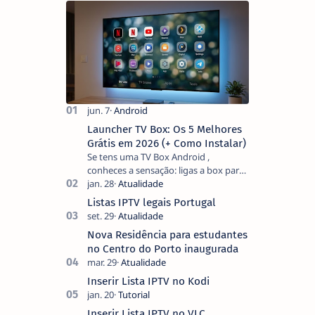
Launcher TV Box: Os 5 Melhores
Grátis em 2026 (+ Como Instalar)
Se tens uma TV Box Android ,
conheces a sensação: ligas a box para
ver um filme e o ecrã inicial está
coberto de sugestões que não
Listas IPTV legais Portugal
pediste, ban…
Nova Residência para estudantes
no Centro do Porto inaugurada
Inserir Lista IPTV no Kodi
Inserir Lista IPTV no VLC