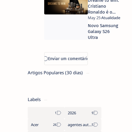
Dreame to Win:
Portugal:
Cristiano
O Primeiro
Ronaldo é o
com Ecrã
Novo
Duplo
Embaixador
Novo Samsung
OLED 3K
Global da
Galaxy S26
de 16’’ e
Dreame
Ultra
Gráfica
Technology
RTX 5090
Artigos Populares (30 dias)
Labels
2026
Acer
agentes autónomos