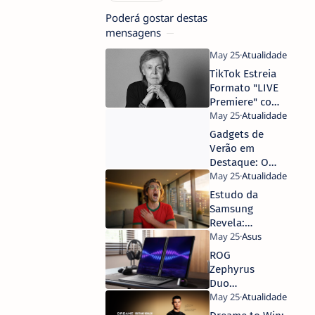
Poderá gostar destas
mensagens
TikTok Estreia
Formato "LIVE
Premiere" com
Transmissão
Global
Gadgets de
Exclusiva de
Verão em
Paul McCartney
Destaque: O
Impacto das
Promoções de
Estudo da
Tecnologia e a
Samsung
Evolução do
Revela:
Mercado
Qualidade de
Outdoor
Imagem da TV
ROG
Supera
Zephyrus
Ambiente para
Duo
Adeptos de
(2026)
Futebol
Chega a