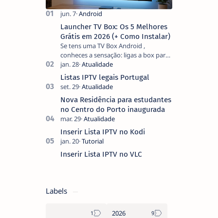
Launcher TV Box: Os 5 Melhores
Grátis em 2026 (+ Como Instalar)
Se tens uma TV Box Android ,
conheces a sensação: ligas a box para
ver um filme e o ecrã inicial está
coberto de sugestões que não
Listas IPTV legais Portugal
pediste, ban…
Nova Residência para estudantes
no Centro do Porto inaugurada
Inserir Lista IPTV no Kodi
Inserir Lista IPTV no VLC
Labels
2026