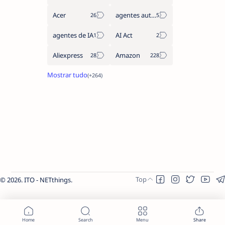
Acer
agentes autónomos
agentes de IA
AI Act
Aliexpress
Amazon
2026.
ITO - NETthings
.