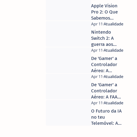
a
Apple Vision
funcionalidades
Pro 2: O Que
secretas no
Sabemos
Windows 11
Sobre a
Revolução da
Nintendo
Computação
Switch 2: A
Espacial em
guerra aos
2026
acessórios de
terceiros
De 'Gamer' a
começou e vai
Controlador
custar-lhe
Aéreo: A
dinheiro
Aposta
Inovadora da
De 'Gamer' a
FAA para
Controlador
Combater a
Aéreo: A FAA
Escassez de
aposta nos
Profissionais
videojogos
O Futuro da IA
para resolver
no teu
crise no setor
Telemóvel: As
Inovações que
Vão Mudar