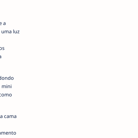
e a
 uma luz
os
a
edondo
 mini
 como
na cama
çamento