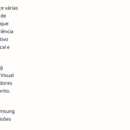
ce várias
 de
nque
iência
tivo
cal e
ng
Visual
adores
rito.
Samsung
isões