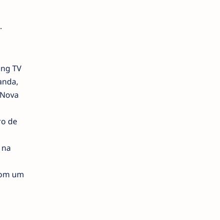
.
ung TV
anda,
 Nova
ro de
 na
com um