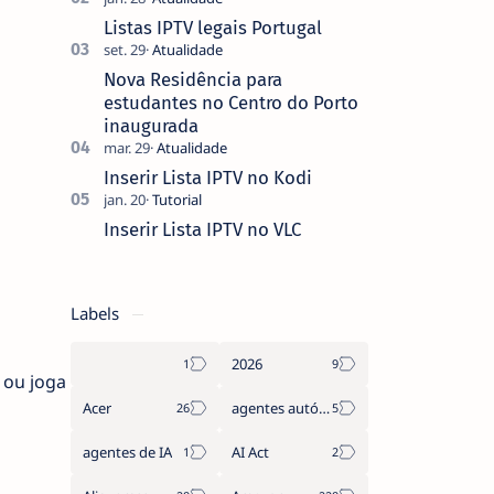
que não pediste, ban…
Listas IPTV legais Portugal
Nova Residência para
estudantes no Centro do Porto
inaugurada
Inserir Lista IPTV no Kodi
Inserir Lista IPTV no VLC
Labels
2026
 ou joga
Acer
agentes autónomos
agentes de IA
AI Act