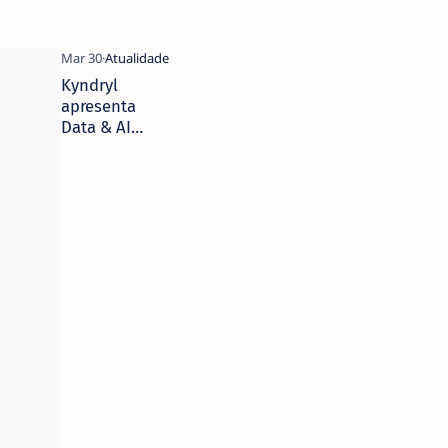
Kyndryl
apresenta
Data & AI
Console, uma
solução que
permite
unificar e
simplificar a
gestão de
dados