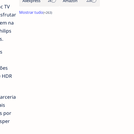
Aliexpress
Amazon
nc TV
sfrutar
uem na
ilips
s.
s
ções
 e HDR
arceria
ais
s por
asper