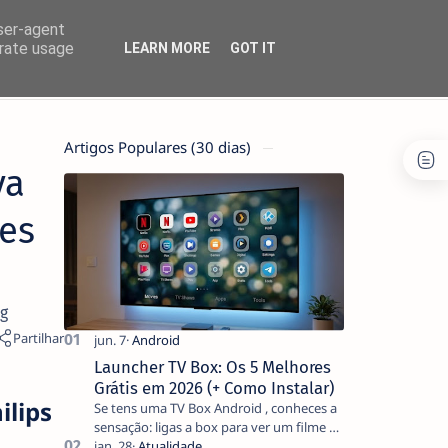
user-agent
erate usage
LEARN MORE
GOT IT
Artigos Populares (30 dias)
va
ões
g
Launcher TV Box: Os 5 Melhores
Grátis em 2026 (+ Como Instalar)
ilips
Se tens uma TV Box Android , conheces a
sensação: ligas a box para ver um filme e
o ecrã inicial está coberto de sugestões