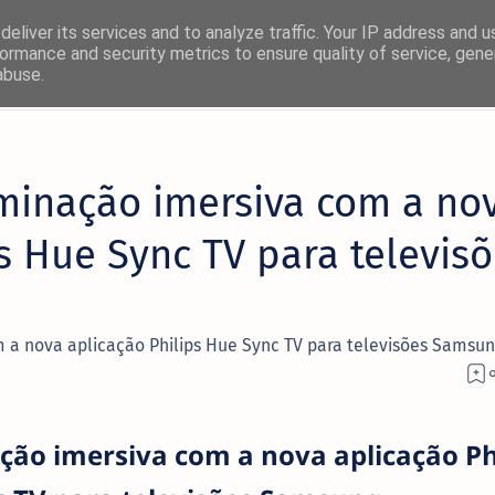
eliver its services and to analyze traffic. Your IP address and 
ormance and security metrics to ensure quality of service, gen
abuse.
×
minação imersiva com a no
! 🚀
s Hue Sync TV para televis
rmas favoritas:
Facebook
 a nova aplicação Philips Hue Sync TV para televisões Samsun
Twitter/X
ão imersiva com a nova aplicação Ph