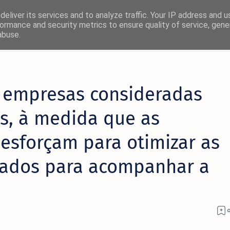
eliver its services and to analyze traffic. Your IP address and 
ormance and security metrics to ensure quality of service, gen
abuse.
×
 empresas consideradas
! 🚀
s, à medida que as
rmas favoritas:
 esforçam para otimizar as
Facebook
dados para acompanhar a
Twitter/X