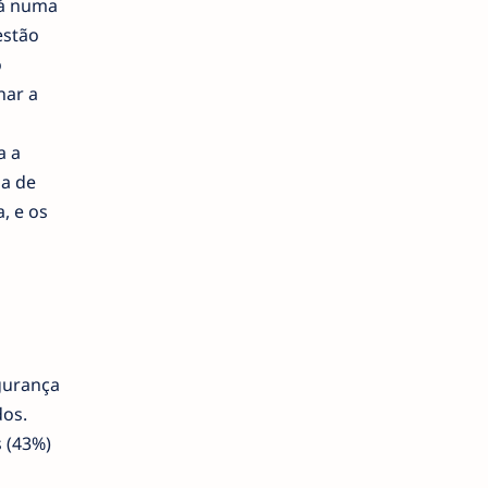
tá numa
estão
o
nar a
a a
da de
, e os
gurança
dos.
 (43%)