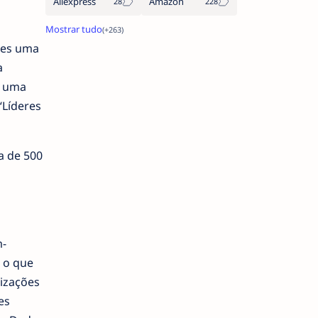
Aliexpress
Amazon
hes uma
a
s uma
“Líderes
a de 500
m-
 o que
nizações
es