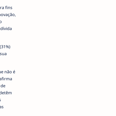
ra fins
novação,
o
dívida
 (31%)
 sua
ue não é
afirma
 de
 detêm
s
as