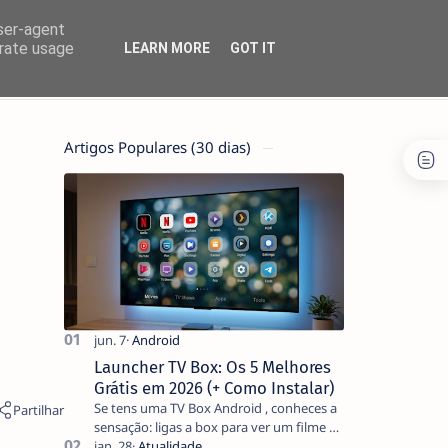
user-agent
erate usage
LEARN MORE
GOT IT
Artigos Populares (30 dias)
Launcher TV Box: Os 5 Melhores
Grátis em 2026 (+ Como Instalar)
Se tens uma TV Box Android , conheces a
sensação: ligas a box para ver um filme e
o ecrã inicial está coberto de sugestões