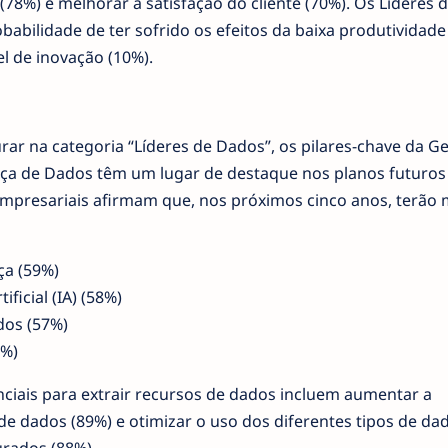
78%) e melhorar a satisfação do cliente (70%). Os Líderes 
ilidade de ter sofrido os efeitos da baixa produtividade
l de inovação (10%).
ar na categoria “Líderes de Dados”, os pilares-chave da G
ça de Dados têm um lugar de destaque nos planos futuros
empresariais afirmam que, nos próximos cinco anos, terão 
ça (59%)
ificial (IA) (58%)
dos (57%)
%)
ciais para extrair recursos de dados incluem aumentar a
e dados (89%) e otimizar o uso dos diferentes tipos de da