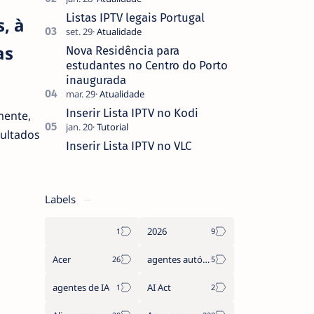
que não pediste, ban…
Listas IPTV legais Portugal
, à
as
Nova Residência para
estudantes no Centro do Porto
inaugurada
Inserir Lista IPTV no Kodi
mente,
ultados
Inserir Lista IPTV no VLC
Labels
2026
Acer
agentes autónomos
agentes de IA
AI Act