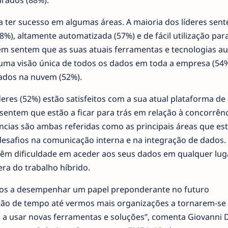
rados (88%).
 ter sucesso em algumas áreas. A maioria dos líderes sent
8%), altamente automatizada (57%) e de fácil utilização par
ém sentem que as suas atuais ferramentas e tecnologias 
r uma visão única de todos os dados em toda a empresa (54%
ados na nuvem (52%).
eres (52%) estão satisfeitos com a sua atual plataforma de
sentem que estão a ficar para trás em relação à concorrênc
cias são ambas referidas como as principais áreas que es
esafios na comunicação interna e na integração de dados.
êm dificuldade em aceder aos seus dados em qualquer lug
era do trabalho híbrido.
ados a desempenhar um papel preponderante no futuro
tão de tempo até vermos mais organizações a tornarem-se 
a usar novas ferramentas e soluções”, comenta Giovanni D