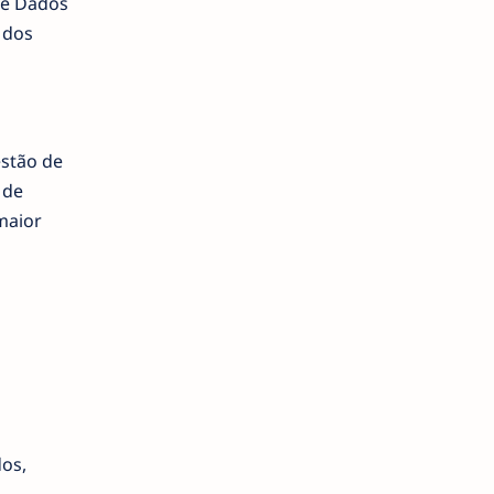
de Dados
 dos
estão de
 de
maior
dos,