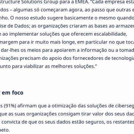
rastructure Solutions Group para a EMEA. “Cada empresa es
dados – algumas só começaram agora, ao passo que outras 
nho. O nosso estudo sugere basicamente o mesmo quand
ise de Dados; as organizações criaram as bases ao armaze
 ao implementar soluções que oferecem escalabilidade,
 margem para ir muito mais longe, em particular no que toc
a dar-lhes os meios para apoiarem a informação ou a toma
nizações precisam do apoio dos fornecedores de tecnologia
unto para viabilizar as melhores soluções.”
r em foco
is (91%) afirmam que a otimização das soluções de ciberse
que as suas organizações consigam tirar valor dos seus da
 convicta de que os seus dados estão seguros, os restantes
peto.