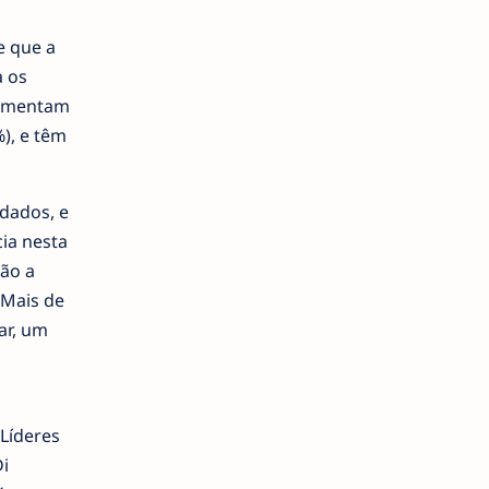
e que a
a os
aumentam
), e têm
 dados, e
ia nesta
tão a
 Mais de
ar, um
Líderes
i