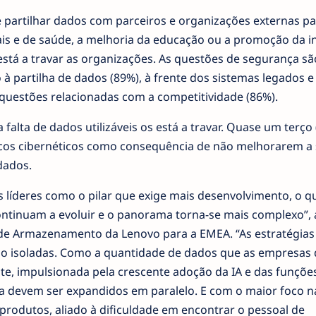
 partilhar dados com parceiros e organizações externas pa
ais e de saúde, a melhoria da educação ou a promoção da i
stá a travar as organizações. As questões de segurança sã
 partilha de dados (89%), à frente dos sistemas legados e 
s questões relacionadas com a competitividade (86%).
alta de dados utilizáveis os está a travar. Quase um terço
iscos cibernéticos como consequência de não melhorarem a
dados.
s líderes como o pilar que exige mais desenvolvimento, o q
ontinuam a evoluir e o panorama torna-se mais complexo”, 
de Armazenamento da Lenovo para a EMEA. “As estratégias
ão isoladas. Como a quantidade de dados que as empresas
te, impulsionada pela crescente adoção da IA e das funçõe
ça devem ser expandidos em paralelo. E com o maior foco n
rodutos, aliado à dificuldade em encontrar o pessoal de