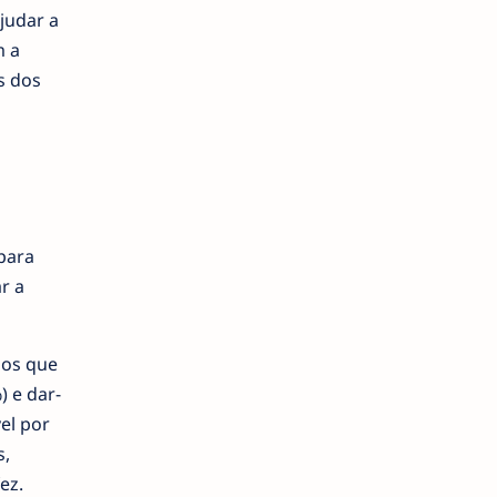
judar a
m a
s dos
para
r a
dos que
 e dar-
el por
s,
ez.