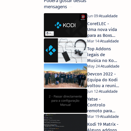
Poderá gostar destas
mensagens
CoreELEC -
Uma nova vida
para as Boxs
Android com
Amlogic
Top Addons
legais de
Musica no Kodi
2021
Devcon 2022 -
Equipa do Kodi
voltou a reunir-
se!
Yatse -
Controlo
remoto para
Kodi no
Android
Kodi 19 Matrix -
Alguns addons