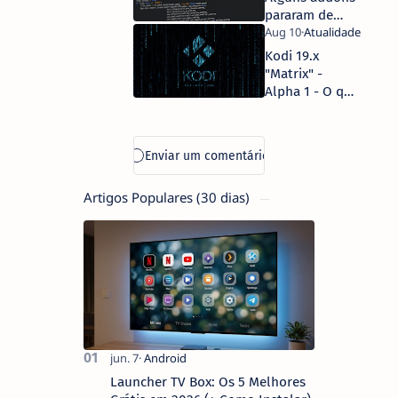
pararam de
funcionar - O
que se passa?
Kodi 19.x
"Matrix" -
Alpha 1 - O que
muda?
Artigos Populares (30 dias)
Launcher TV Box: Os 5 Melhores