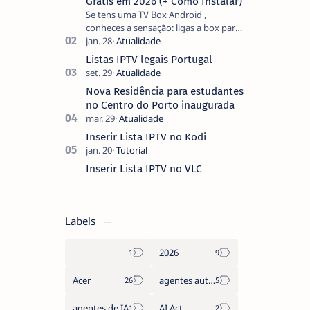
Grátis em 2026 (+ Como Instalar)
Se tens uma TV Box Android ,
conheces a sensação: ligas a box para
ver um filme e o ecrã inicial está
coberto de sugestões que não
Listas IPTV legais Portugal
pediste, ban…
Nova Residência para estudantes
no Centro do Porto inaugurada
Inserir Lista IPTV no Kodi
Inserir Lista IPTV no VLC
Labels
2026
Acer
agentes autónomos
agentes de IA
AI Act