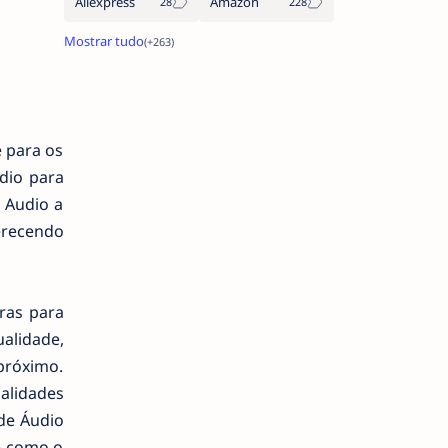
Aliexpress
Amazon
e para os
dio para
 Audio a
erecendo
ras para
alidade,
próximo.
alidades
de Áudio
e como o