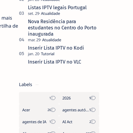
que não pediste, ban…
Listas IPTV legais Portugal
o mais
Nova Residência para
tilha de
estudantes no Centro do Porto
inaugurada
Inserir Lista IPTV no Kodi
Inserir Lista IPTV no VLC
Labels
2026
Acer
agentes autónomos
agentes de IA
AI Act