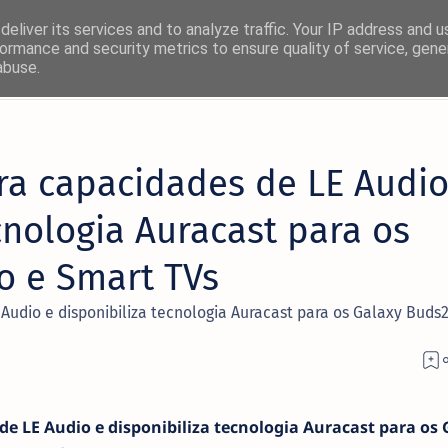
eliver its services and to analyze traffic. Your IP address and 
ormance and security metrics to ensure quality of service, gen
abuse.
×
a capacidades de LE Audio
! 🚀
cnologia Auracast para os
rmas favoritas:
o e Smart TVs
Facebook
dio e disponibiliza tecnologia Auracast para os Galaxy Buds2
Twitter/X
 LE Audio e disponibiliza tecnologia Auracast para os 