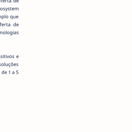
ferta de
cosystem
mplo que
ferta de
nologias
itivos e
 soluções
 de 1 a 5