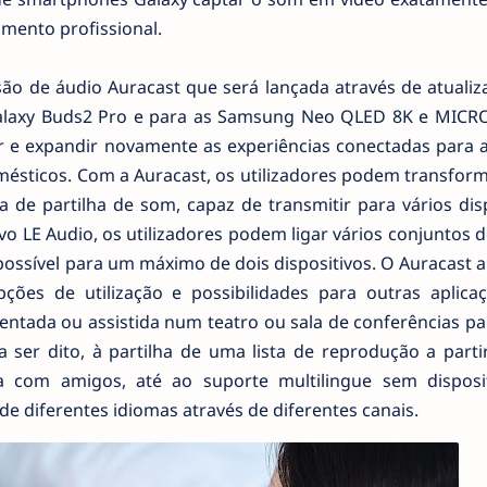
mento profissional.
são de áudio Auracast que será lançada através de atualiz
alaxy Buds2 Pro e para as Samsung Neo QLED 8K e MICR
 e expandir novamente as experiências conectadas para 
mésticos. Com a Auracast, os utilizadores podem transfor
 de partilha de som, capaz de transmitir para vários dis
ovo LE Audio, os utilizadores podem ligar vários conjuntos 
possível para um máximo de dois dispositivos. O Auracast
ções de utilização e possibilidades para outras aplica
mentada ou assistida num teatro ou sala de conferências p
 ser dito, à partilha de uma lista de reprodução a parti
 com amigos, até ao suporte multilingue sem disposi
de diferentes idiomas através de diferentes canais.