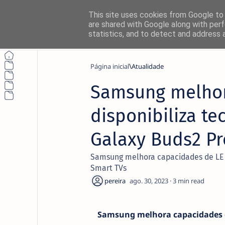
This site uses cookies from Google to d
are shared with Google along with perf
statistics, and to detect and address 
Página inicial
Atualidade
Samsung melhor
Não perca nada
disponibiliza te
Siga o NetThings nas suas platafo
Galaxy Buds2 Pr
News
Samsung melhora capacidades de LE Au
Smart TVs
Instagram
3
Samsung melhora capacidades de