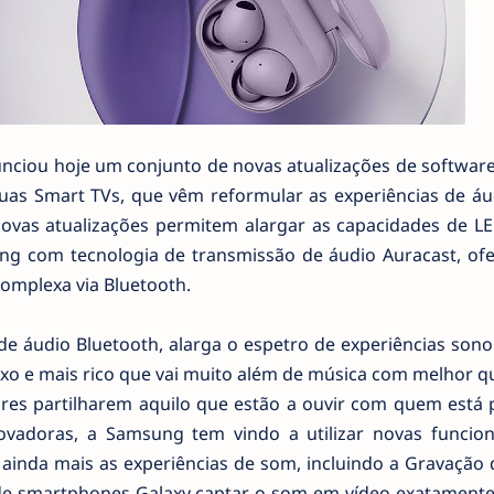
unciou hoje um conjunto de novas atualizações de softwar
uas Smart TVs, que vêm reformular as experiências de áu
novas atualizações permitem alargar as capacidades de LE
ng com tecnologia de transmissão de áudio Auracast, of
omplexa via Bluetooth.
 áudio Bluetooth, alarga o espetro de experiências sono
 e mais rico que vai muito além de música com melhor qu
res partilharem aquilo que estão a ouvir com quem está 
vadoras, a Samsung tem vindo a utilizar novas funcion
inda mais as experiências de som, incluindo a Gravação 
s de smartphones Galaxy captar o som em vídeo exatament