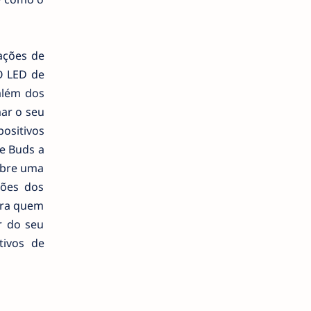
ações de
O LED de
além dos
mar o seu
positivos
de Buds a
 abre uma
ções dos
ara quem
r do seu
tivos de