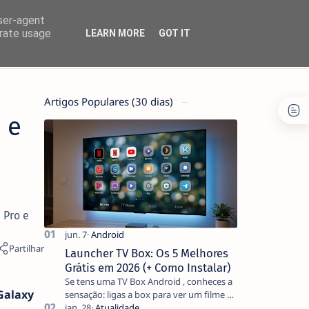
user-agent
erate usage
LEARN MORE
GOT IT
Artigos Populares (30 dias)
 e
 Pro e
Launcher TV Box: Os 5 Melhores
Grátis em 2026 (+ Como Instalar)
Se tens uma TV Box Android , conheces a
Galaxy
sensação: ligas a box para ver um filme e
o ecrã inicial está coberto de sugestões