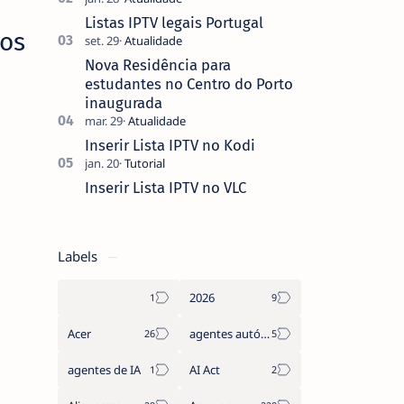
que não pediste, ban…
Listas IPTV legais Portugal
los
Nova Residência para
estudantes no Centro do Porto
inaugurada
Inserir Lista IPTV no Kodi
Inserir Lista IPTV no VLC
Labels
2026
Acer
agentes autónomos
agentes de IA
AI Act