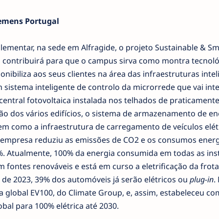
iemens Portugal
lementar, na sede em Alfragide, o projeto Sustainable & Sm
 contribuirá para que o campus sirva como montra tecnoló
nibiliza aos seus clientes na área das infraestruturas intel
m sistema inteligente de controlo da microrrede que vai int
central fotovoltaica instalada nos telhados de praticament
estão dos vários edifícios, o sistema de armazenamento de en
m como a infraestrutura de carregamento de veículos elét
 a empresa reduziu as emissões de CO2 e os consumos energ
. Atualmente, 100% da energia consumida em todas as ins
fontes renováveis e está em curso a eletrificação da frota
 de 2023, 39% dos automóveis já serão elétricos ou
plug-in
.
va global EV100, do Climate Group, e, assim, estabeleceu c
obal para 100% elétrica até 2030.