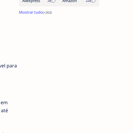
Aliexpress
Amazon
vel para
a
s em
 até