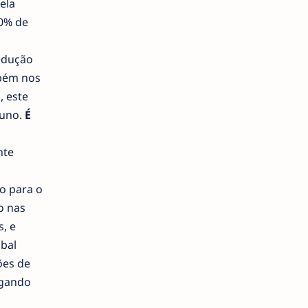
ela
00% de
redução
mbém nos
, este
tuno.
É
nte
o para o
o nas
s, e
obal
ões de
egando