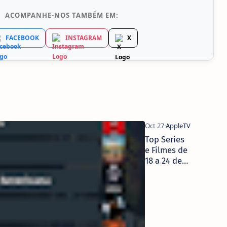
ACOMPANHE-NOS TAMBÉM EM:
FACEBOOK
INSTAGRAM
X
Top Series
e Filmes de
18 a 24 de
Outubro em
Portugal
Segundo
Justwatch