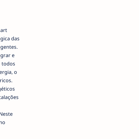
art
gica das
igentes.
egrar e
e todos
ergia, o
ricos.
éticos
talações
 Neste
omo