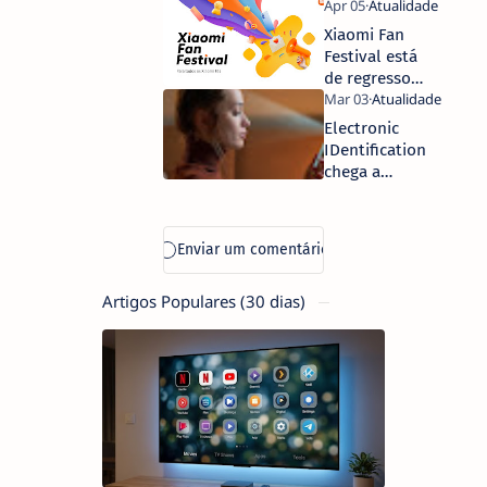
nacional para a
sua operação
Xiaomi Fan
Festival está
de regresso
com ofertas
exclusivas e
Electronic
experiências
IDentification
únicas
chega a
Portugal como
líder de
mercado em
verificação de
identidade
Artigos Populares (30 dias)
remota