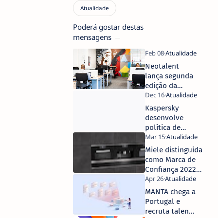
Poderá gostar destas
mensagens
Neotalent
lança segunda
edição da
iniciativa
“Refer a
Kaspersky
Talent”
desenvolve
política de
cibersegurança
para
Miele distinguida
dispositivos
como Marca de
biónicos
Confiança 2022
na categoria de
Grandes
MANTA chega a
Eletrodomésticos
Portugal e
recruta talento