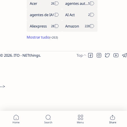
Acer
agentes autónomos
agentes de IA
AI Act
Aliexpress
Amazon
2026.
ITO - NETthings
.
-->