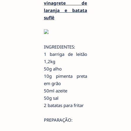
vinagrete de
laranja e batata
suflê
INGREDIENTES:
1 barriga de leitão
1,2kg
50g alho
10g pimenta preta
em grão
50ml azeite
50g sal
2 batatas para fritar
PREPARAÇÃO: