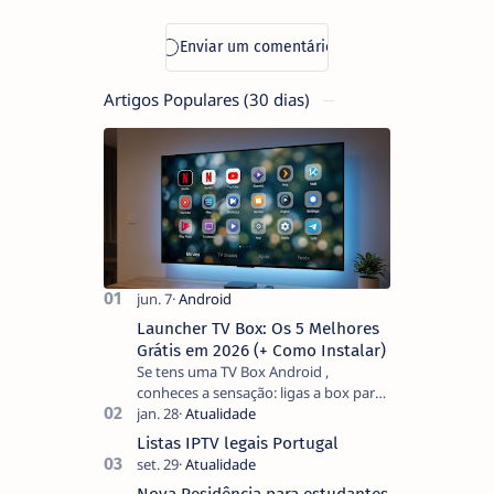
Artigos Populares (30 dias)
Launcher TV Box: Os 5 Melhores
Grátis em 2026 (+ Como Instalar)
Se tens uma TV Box Android ,
conheces a sensação: ligas a box para
ver um filme e o ecrã inicial está
coberto de sugestões que não
Listas IPTV legais Portugal
pediste, ban…
Nova Residência para estudantes