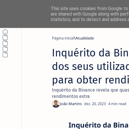
This site uses cookies from Google to d
are shared with Google along with perf
statistics, and to detect and address 
Página inicial
Atualidade
Inquérito da Bi
Não perca nada
dos seus utiliz
Siga o NetThings nas suas platafo
para obter rend
News
Inquérito da Binance revela que quas
rendimentos extra
Instagram
4
Inquérito da Bin