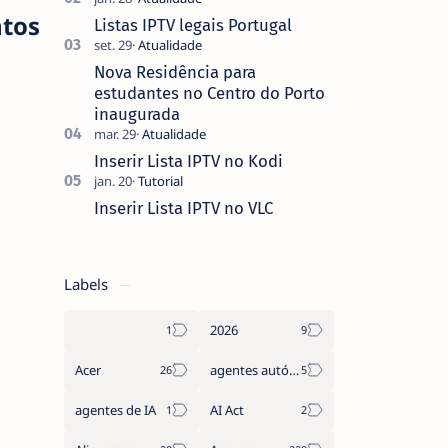
que não pediste, ban…
ntos
Listas IPTV legais Portugal
Nova Residência para
estudantes no Centro do Porto
inaugurada
Inserir Lista IPTV no Kodi
Inserir Lista IPTV no VLC
Labels
2026
Acer
agentes autónomos
agentes de IA
AI Act