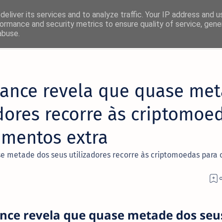
eliver its services and to analyze traffic. Your IP address and 
ormance and security metrics to ensure quality of service, gen
abuse.
×
nance revela que quase me
! 🚀
adores recorre às criptomoe
rmas favoritas:
imentos extra
Facebook
e metade dos seus utilizadores recorre às criptomoedas para 
Twitter/X
ance revela que quase metade dos seu