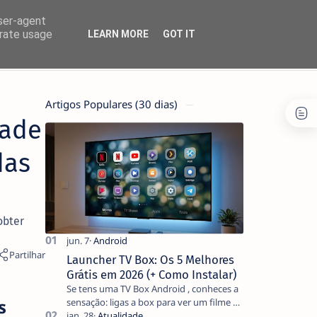
user-agent
erate usage
LEARN MORE
GOT IT
Artigos Populares (30 dias)
tade
das
obter
Launcher TV Box: Os 5 Melhores
Grátis em 2026 (+ Como Instalar)
Se tens uma TV Box Android , conheces a
s
sensação: ligas a box para ver um filme e
o ecrã inicial está coberto de sugestões