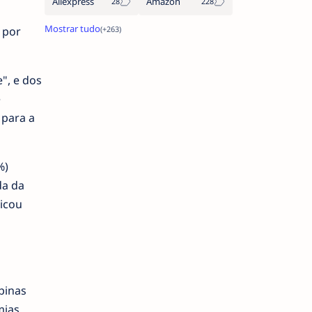
Aliexpress
Amazon
 por
", e dos
e
 para a
%)
da da
dicou
pinas
mias