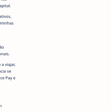
pital.
tivos,
 minhas
ão
onais.
 viajar,
cia se
nce Pay e
m