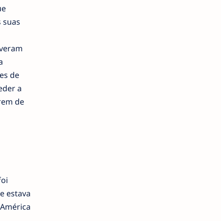
ue
s suas
iveram
a
es de
eder a
arem de
oi
e estava
e América