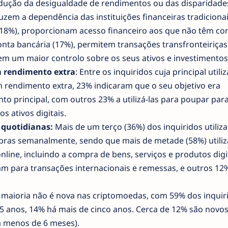
ução da desigualdade de rendimentos ou das disparidade
uzem a dependência das instituições financeiras tradicionai
(18%), proporcionam acesso financeiro aos que não têm co
onta bancária (17%), permitem transações transfronteiriça
em um maior controlo sobre os seus ativos e investimentos
 rendimento extra
: Entre os inquiridos cuja principal utili
 rendimento extra, 23% indicaram que o seu objetivo era
o principal, com outros 23% a utilizá-las para poupar par
s ativos digitais.
quotidianas:
Mais de um terço (36%) dos inquiridos utiliza
ras semanalmente, sendo que mais de metade (58%) utiliz
ine, incluindo a compra de bens, serviços e produtos digit
am para transações internacionais e remessas, e outros 12
A maioria não é nova nas criptomoedas, com 59% dos inquir
5 anos, 14% há mais de cinco anos. Cerca de 12% são novo
á menos de 6 meses).