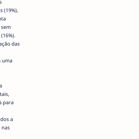
s
s (19%),
nta
s sem
 (16%).
zação das
a uma
a
ais,
% para
idos a
s nas