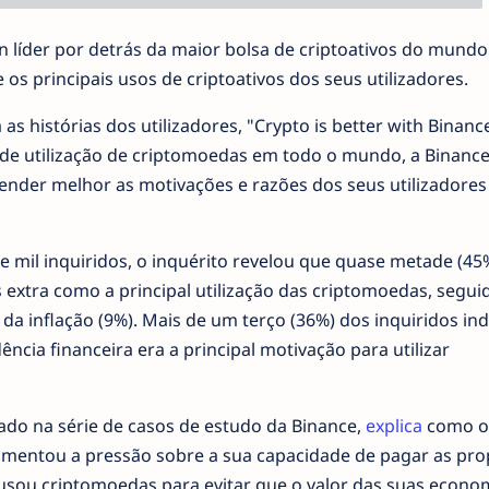
n líder por detrás da maior bolsa de criptoativos do mundo
os principais usos de criptoativos dos seus utilizadores.
s histórias dos utilizadores, "Crypto is better with Binance
 de utilização de criptomoedas em todo o mundo, a Binanc
nder melhor as motivações e razões dos seus utilizadores
mil inquiridos, o inquérito revelou que quase metade (45
extra como a principal utilização das criptomoedas, segui
 inflação (9%). Mais de um terço (36%) dos inquiridos in
cia financeira era a principal motivação para utilizar
ado na série de casos de estudo da Binance,
explica
como o
umentou a pressão sobre a sua capacidade de pagar as pro
o usou criptomoedas para evitar que o valor das suas econo