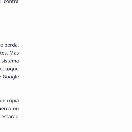
l contra
e perda,
tes. Mas
 sistema
o, toque
e Google
 de cópia
perca ou
 estarão