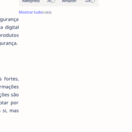
Aliexpress
Amazon
egurança
 digital
produtos
urança.
 fortes,
ormações
ções são
ptar por
 si, mas