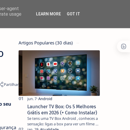
user-agent
erate usage
LEARN MORE
GOT IT
Artigos Populares (30 dias)
o
o seu
Launcher TV Box: Os 5 Melhores
Grátis em 2026 (+ Como Instalar)
Se tens uma TV Box Android , conheces a
sensação: ligas a box para ver um filme e
egurança
o ecrã inicial está coberto de sugestões