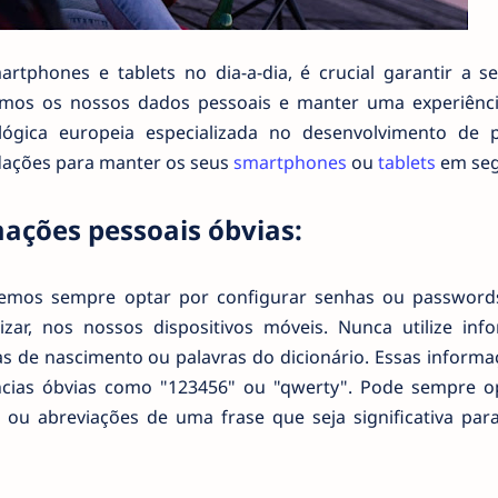
rtphones e tablets no dia-a-dia, é crucial garantir a s
rmos os nossos dados pessoais e manter uma experiência
lógica europeia especializada no desenvolvimento de 
dações para manter os seus
smartphones
ou
tablets
em seg
mações pessoais óbvias:
emos sempre optar por configurar senhas ou passwords
ar, nos nossos dispositivos móveis. Nunca utilize inf
s de nascimento ou palavras do dicionário. Essas informa
ências óbvias como "123456" ou "qwerty". Pode sempre o
 ou abreviações de uma frase que seja significativa para