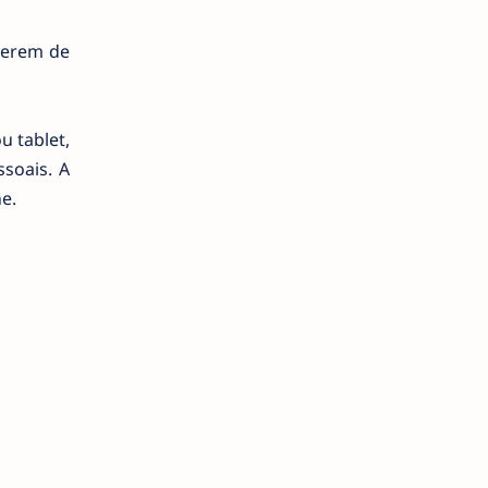
ierem de
 tablet,
soais. A
e.