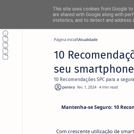
This site uses cookies from Google to d
are shared with Google along with perf
statistics, and to detect and address 
Página inicial
Atualidade
10 Recomendaçõ
Não perca nada
seu smartphone 
Siga o NetThings nas suas platafo
10 Recomendações SPC para a segura
News
4
Instagram
Mantenha-se Seguro: 10 Recom
Com crescente utilização de smartp