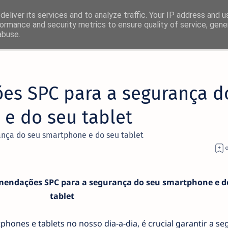
eliver its services and to analyze traffic. Your IP address and 
ormance and security metrics to ensure quality of service, gen
abuse.
×
es SPC para a segurança d
! 🚀
e do seu tablet
rmas favoritas:
nça do seu smartphone e do seu tablet
Facebook
Twitter/X
endações SPC para a segurança do seu smartphone e d
tablet
hones e tablets no nosso dia-a-dia, é crucial garantir a s