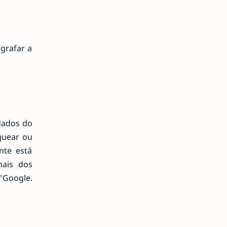
ografar a
dados do
quear ou
nte está
nais dos
 "Google.