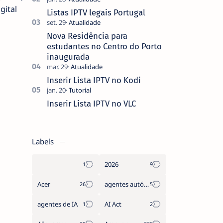
gital
que não pediste, ban…
Listas IPTV legais Portugal
Nova Residência para
estudantes no Centro do Porto
inaugurada
Inserir Lista IPTV no Kodi
Inserir Lista IPTV no VLC
Labels
2026
Acer
agentes autónomos
agentes de IA
AI Act