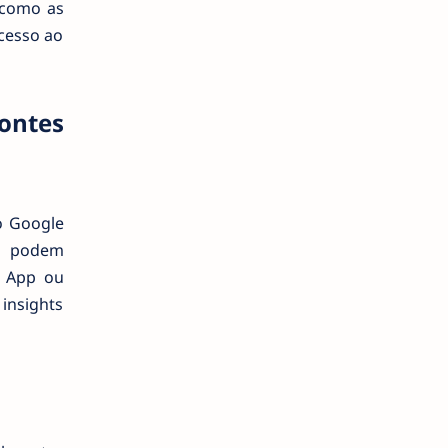
 como as
acesso ao
ontes
o Google
es podem
a App ou
 insights