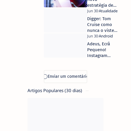
streaming
estratégia de
ciber-
resiliência:
Digger: Tom
90% dos
Cruise como
líderes de TI
nunca o viste
admitem
num novo
falhas contra
trailer
Adeus, Ecrã
ameaças de IA
retrospetivo
Pequeno!
da Warner
Instagram
Bros.
Reels
Conquistam
a Sua
Televisão via
Google Cast!
Artigos Populares (30 dias)