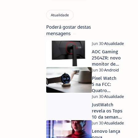
Poderá gostar destas
mensagens
AOC Gaming
25G4ZR: novo
monitor de
24,5 polegadas
chega aos 260
Pixel Watch
Hz por 149€
5 na FCC:
Quatro
Variantes e
um Mistério
JustWatch
por
revela os Tops
Desvendar!
10 da semana:
os filmes e
séries mais
Lenovo lança
vistos em
nova