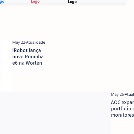
iRobot lança
novo Roomba
e6 na Worten
AOC expa
portfolio 
monitores
empresari
com 10 no
modelos 