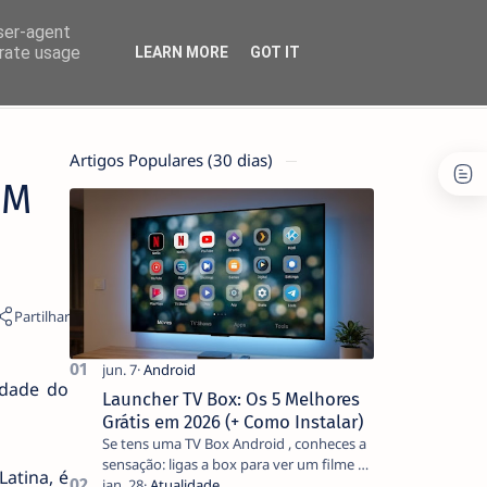
user-agent
erate usage
LEARN MORE
GOT IT
Artigos Populares (30 dias)
EM
idade do
Launcher TV Box: Os 5 Melhores
Grátis em 2026 (+ Como Instalar)
Se tens uma TV Box Android , conheces a
sensação: ligas a box para ver um filme e
atina, é
o ecrã inicial está coberto de sugestões