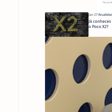
Já conheces
o Poco X2?