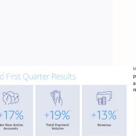
série P2
es
P
rds do
a
r
r
p
t
2