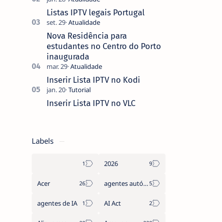
que não pediste, ban…
Listas IPTV legais Portugal
Nova Residência para
estudantes no Centro do Porto
inaugurada
Inserir Lista IPTV no Kodi
Inserir Lista IPTV no VLC
Labels
2026
Acer
agentes autónomos
agentes de IA
AI Act