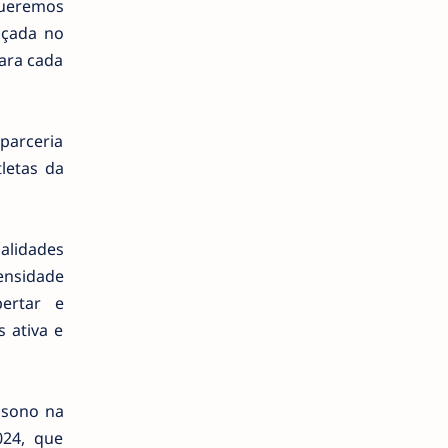
Queremos
nçada no
ara cada
 parceria
letas da
alidades
ensidade
pertar e
 ativa e
 sono na
024, que