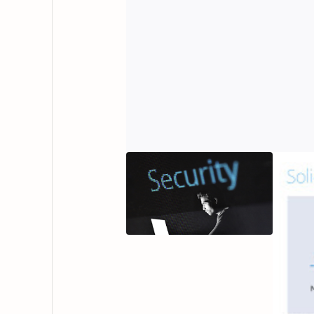
50 Pior
Passwo
Ano