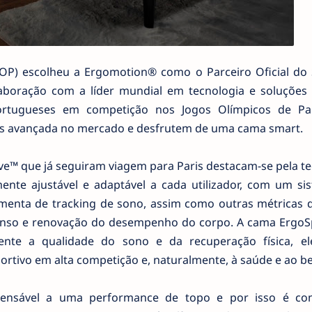
OP) escolheu a Ergomotion® como o Parceiro Oficial do
laboração com a líder mundial em tecnologia e soluções
ortugueses em competição nos Jogos Olímpicos de Pa
is avançada no mercado e desfrutem de uma cama smart.
e™ que já seguiram viagem para Paris destacam-se pela te
ente ajustável e adaptável a cada utilizador, com um si
enta de tracking de sono, assim como outras métricas 
anso e renovação do desempenho do corpo. A cama ErgoS
nte a qualidade do sono e da recuperação física, e
rtivo em alta competição e, naturalmente, à saúde e ao be
pensável a uma performance de topo e por isso é c