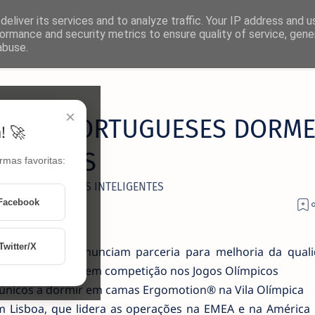
eliver its services and to analyze traffic. Your IP address and 
ormance and security metrics to ensure quality of service, gen
abuse.
×
TLETAS PORTUGUESES DORM
! 🚀
LIGENTES
rmas favoritas:
 DORMEM EM CAMAS INTELIGENTES
Facebook
Twitter/X
 Ergomotion® anunciam parceria para melhoria da qual
tas portugueses em competição nos Jogos Olímpicos
 únicos a dormir em camas Ergomotion® na Vila Olímpica
em Lisboa, que lidera as operações na EMEA e na América L