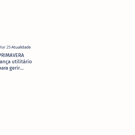
PRIMAVERA
lança utilitário
para gerir
medidas
governamentais
relacionadas
com a “COVID-
19”