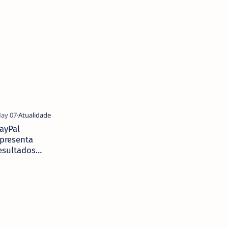
ayPal
presenta
esultados
ecorde no
rimeiro
rimestre de
020