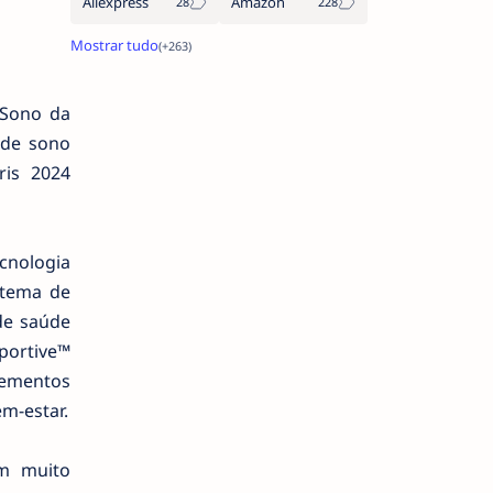
Aliexpress
Amazon
 Sono da
 de sono
ris 2024
cnologia
stema de
de saúde
portive™
lementos
m-estar.
om muito