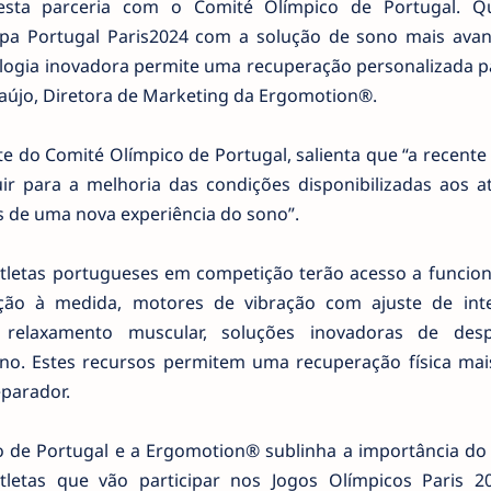
esta parceria com o Comité Olímpico de Portugal. 
ipa Portugal Paris2024 com a solução de sono mais ava
logia inovadora permite uma recuperação personalizada p
raújo, Diretora de Marketing da Ergomotion®.
e do Comité Olímpico de Portugal, salienta que “a recente
 para a melhoria das condições disponibilizadas aos at
és de uma nova experiência do sono”.
tletas portugueses em competição terão acesso a funcion
ção à medida, motores de vibração com ajuste de int
 relaxamento muscular, soluções inovadoras de des
no. Estes recursos permitem uma recuperação física mais
eparador.
o de Portugal e a Ergomotion® sublinha a importância do
letas que vão participar nos Jogos Olímpicos Paris 2